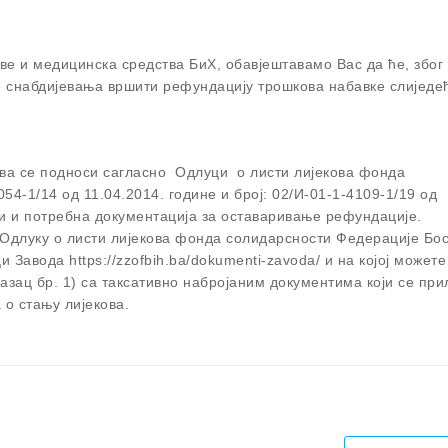
ове и медицинска средства БиХ, обавјештавамо Вас да ће, због
е снабдијевања вршити рефундацију трошкова набавке слиједе
ова се подноси сагласно Одлуци о листи лијекова фонда
54-1/14 од 11.04.2014. године и број: 02/И-01-1-4109-1/19 од
ови и потребна документација за оставаривање рефундације.
Одлуку о листи лијекова фонда солидарсности Федерације Бо
и Завода https://zzofbih.ba/dokumenti-zavoda/ и на којој можете
разац бр. 1) са таксативно набројаним документима који се при
 о стању лијекова.