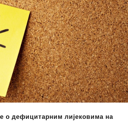
е о дефицитарним лијековима на