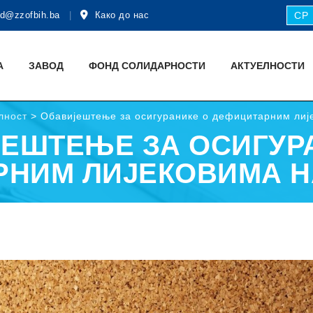
d@zzofbih.ba
Како до нас
СР
А
ЗАВОД
ФОНД СОЛИДАРНОСТИ
АКТУЕЛНОСТИ
лност
>
Обавијештење за осигуранике о дефицитарним лиј
ЕШТЕЊЕ ЗА ОСИГУР
РНИМ ЛИЈЕКОВИМА Н