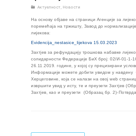
Актуелност
,
Новости
На основу објаве на страници Агенције за лијек
поремећаја на тржишту, Завод до нормализациј
лијекова:
Evidencija_nestasice_lijekova 15.03.2023
Захтјев за рефундацију трошкова набавке лијек
солидарности Федерације БиХ број: 02/И-01-1-10
26.11.2019. године
,
у којој су прецизирани усл
Информације можете добити
увидом у навдену
Херцеговине
, која се налази
на овој web страниц
извршити увид у исту, те и преузети Захтјев (Об
Захтјев, као и преузети (Образац бр. 2)-Потврда