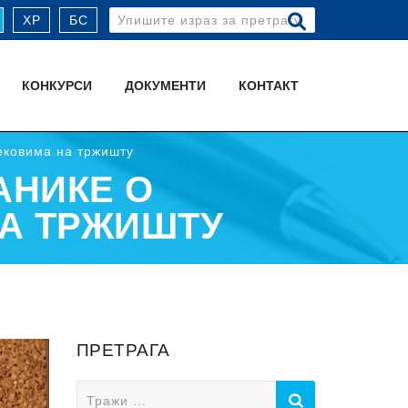
Search
ХР
БС
for:
КОНКУРСИ
ДОКУМЕНТИ
КОНТАКТ
ековима на тржишту
АНИКЕ О
А ТРЖИШТУ
ПРЕТРАГА
Search