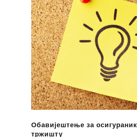
Обавијештење за осигураник
тржишту