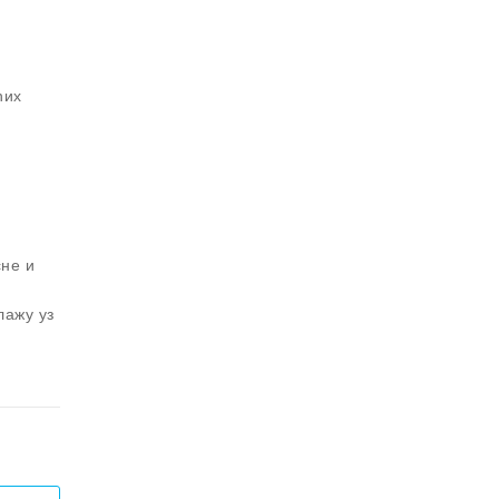
ћих
сне и
лажу уз