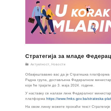
Стратегија за младе Федерац
Актуелност
,
Новости
Обавјештавамо вас да је Стратешка платформа С
Радна група, достављена Федералном министарст
које ће трајати до 3. маја 2024. године.
У наставку се налази линк Федералног министар
платформа
https://www.fmks.gov.ba/strateska-pla
На овом линку можете пронаћи текст Стратегије 