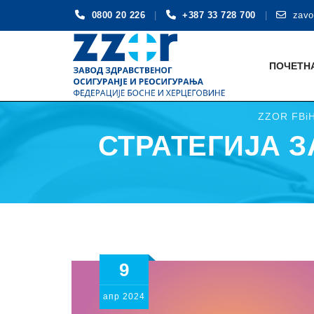
0800 20 226
+387 33 728 700
zavo
Skip
to
ПОЧЕТН
content
ZZOR FBi
СТРАТЕГИЈА З
9
апр
2024