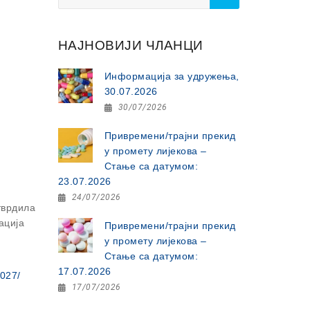
for:
НАЈНОВИЈИ ЧЛАНЦИ
Информација за удружења,
30.07.2026
30/07/2026
Привремени/трајни прекид
у промету лијекова –
Стање са датумом:
23.07.2026
24/07/2026
тврдила
ација
Привремени/трајни прекид
у промету лијекова –
Стање са датумом:
17.07.2026
2027/
17/07/2026