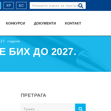
Search
ХР
БС
for:
КОНКУРСИ
ДОКУМЕНТИ
КОНТАКТ
27. године
 БИХ ДО 2027.
ПРЕТРАГА
Search