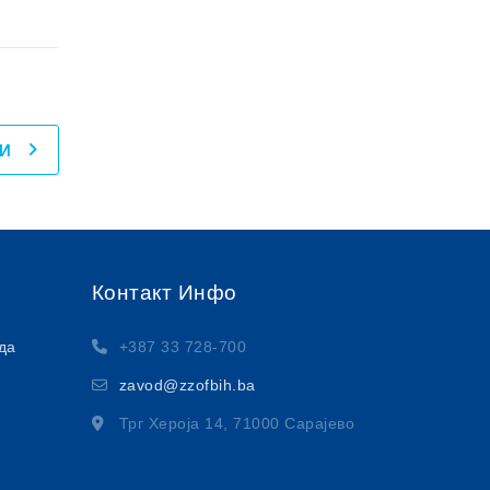
И
Контакт Инфо
да
+387 33 728-700
zavod@zzofbih.ba
Трг Хероја 14, 71000 Сарајево