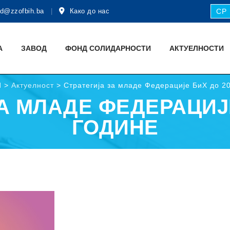
d@zzofbih.ba
Како до нас
СР
А
ЗАВОД
ФОНД СОЛИДАРНОСТИ
АКТУЕЛНОСТИ
H
>
Актуелност
>
Стратегија за младе Федерације БиХ до 20
А МЛАДЕ ФЕДЕРАЦИЈЕ
ГОДИНЕ