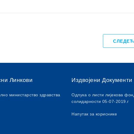
СЛЕДЕЋ
сни Линкови
Издвојени Документи
лно министарство здравства
Одлука о листи лијекова фон
солидарности 05-07-2019.г
Напутак за кориснике