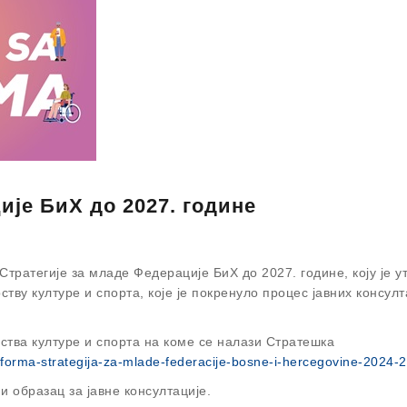
ије БиХ до 2027. године
тратегије за младе Федерације БиХ до 2027. године, коју је у
ву културе и спорта, које је покренуло процес јавних консулт
ства културе и спорта на коме се налази Стратешка
tforma-strategija-za-mlade-federacije-bosne-i-hercegovine-2024-
и образац за јавне консултације.