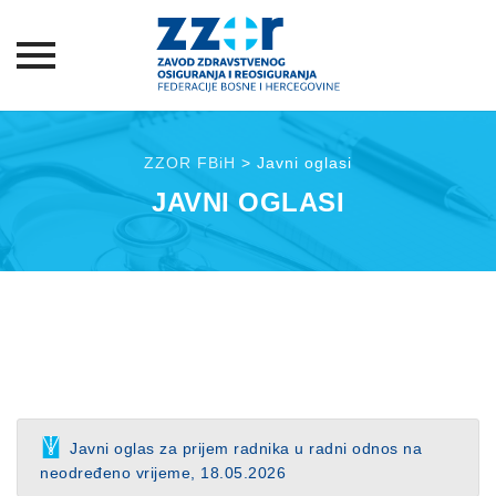
Skip
to
ZZOR FBiH
>
Javni oglasi
content
JAVNI OGLASI
Javni oglas za prijem radnika u radni odnos na
neodređeno vrijeme, 18.05.2026