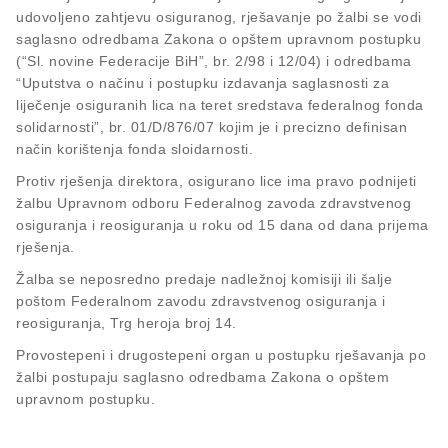
udovoljeno zahtjevu osiguranog, rješavanje po žalbi se vodi
saglasno odredbama Zakona o opštem upravnom postupku
(“Sl. novine Federacije BiH”, br. 2/98 i 12/04) i odredbama
“Uputstva o načinu i postupku izdavanja saglasnosti za
liječenje osiguranih lica na teret sredstava federalnog fonda
solidarnosti”, br. 01/D/876/07 kojim je i precizno definisan
način korištenja fonda sloidarnosti.
Protiv rješenja direktora, osigurano lice ima pravo podnijeti
žalbu Upravnom odboru Federalnog zavoda zdravstvenog
osiguranja i reosiguranja u roku od 15 dana od dana prijema
rješenja.
Žalba se neposredno predaje nadležnoj komisiji ili šalje
poštom Federalnom zavodu zdravstvenog osiguranja i
reosiguranja, Trg heroja broj 14.
Provostepeni i drugostepeni organ u postupku rješavanja po
žalbi postupaju saglasno odredbama Zakona o opštem
upravnom postupku.