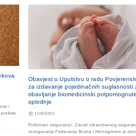
jekova
Obavjest o Uputstvu o radu Povjerenst
za izdavanje pojedinačnih suglasnosti 
obavljanje biomedicinski potpomognut
oplodnje
ove i
 prekidu
11/05/2023
.
Poštovani osiguranici, Zavod zdravstvenog osiguranj
reosiguranja Federacije Bosne i Hercegovine je don