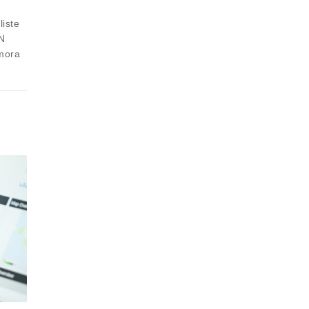
liste
IN
umora