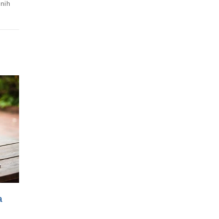
nih
a