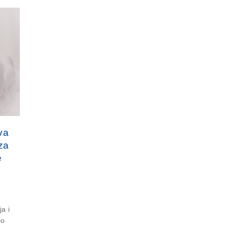
va
za
e
a i
io