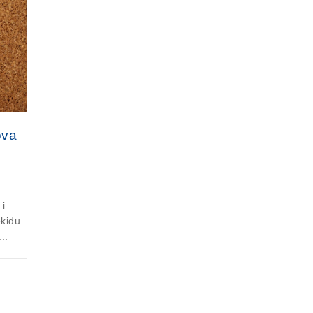
ova
 i
ekidu
..