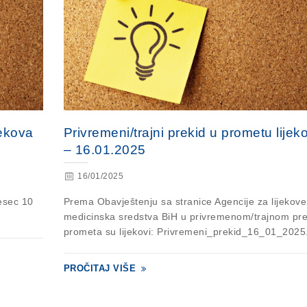
jekova
Privremeni/trajni prekid u prometu lijek
– 16.01.2025
16/01/2025
esec 10
Prema Obavještenju sa stranice Agencije za lijekove
medicinska sredstva BiH u privremenom/trajnom pr
prometa su lijekovi: Privremeni_prekid_16_01_2025.
PROČITAJ VIŠE