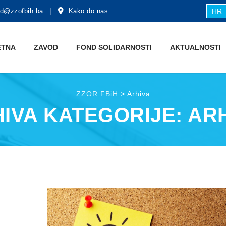
d@zzofbih.ba
Kako do nas
HR
ETNA
ZAVOD
FOND SOLIDARNOSTI
AKTUALNOSTI
ZZOR FBiH
>
Arhiva
IVA KATEGORIJE:
AR