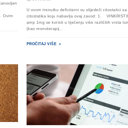
tanovljen
e
U ovom trenutku deficitarni su slijedeči citostatici sa 
5. Ovim
citostatika koju nabavlja ovaj zavod: 1. VINKRIST
amp 1mg se koristi u liječenju više različitih vrsta t
(kao monoterapij...
PROČITAJ VIŠE