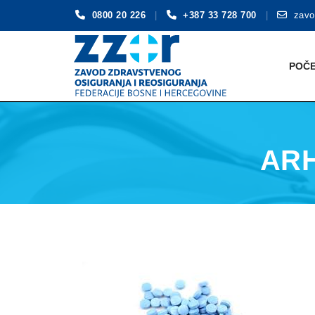
0800 20 226
+387 33 728 700
zavo
Skip
to
POČ
content
ARH