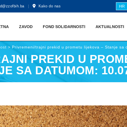
d@zzofbih.ba
Kako do nas
HR
ETNA
ZAVOD
FOND SOLIDARNOSTI
AKTUALNOSTI
nost
>
Privremeni/trajni prekid u prometu lijekova – Stanje s
AJNI PREKID U PROM
JE SA DATUMOM: 10.07