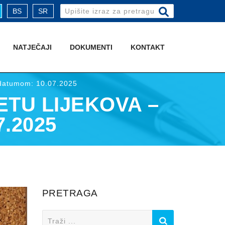
Search
BS
SR
for:
NATJEČAJI
DOKUMENTI
KONTAKT
a datumom: 10.07.2025
ETU LIJEKOVA –
.2025
PRETRAGA
Search