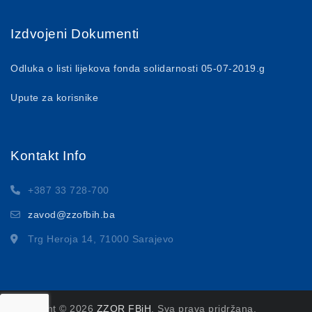
Izdvojeni Dokumenti
Odluka o listi lijekova fonda solidarnosti 05-07-2019.g
Upute za korisnike
Kontakt Info
+387 33 728-700
zavod@zzofbih.ba
Trg Heroja 14, 71000 Sarajevo
Copyright © 2026
ZZOR FBiH
. Sva prava pridržana.