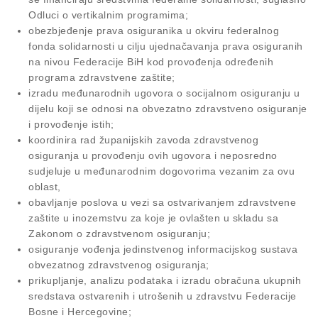
Odluci o vertikalnim programima;
obezbjeđenje prava osiguranika u okviru federalnog
fonda solidarnosti u cilju ujednačavanja prava osiguranih
na nivou Federacije BiH kod provođenja određenih
programa zdravstvene zaštite;
izradu međunarodnih ugovora o socijalnom osiguranju u
dijelu koji se odnosi na obvezatno zdravstveno osiguranje
i provođenje istih;
koordinira rad županijskih zavoda zdravstvenog
osiguranja u provođenju ovih ugovora i neposredno
sudjeluje u međunarodnim dogovorima vezanim za ovu
oblast,
obavljanje poslova u vezi sa ostvarivanjem zdravstvene
zaštite u inozemstvu za koje je ovlašten u skladu sa
Zakonom o zdravstvenom osiguranju;
osiguranje vođenja jedinstvenog informacijskog sustava
obvezatnog zdravstvenog osiguranja;
prikupljanje, analizu podataka i izradu obračuna ukupnih
sredstava ostvarenih i utrošenih u zdravstvu Federacije
Bosne i Hercegovine;