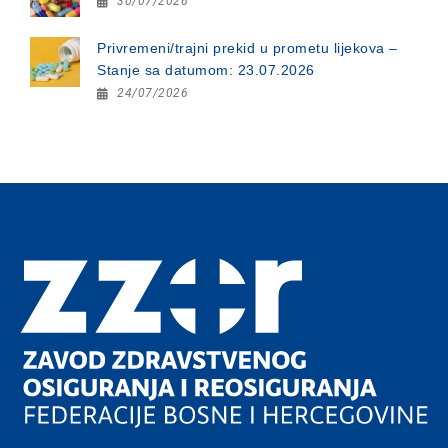
30/07/2026
Privremeni/trajni prekid u prometu lijekova –
Stanje sa datumom: 23.07.2026
24/07/2026