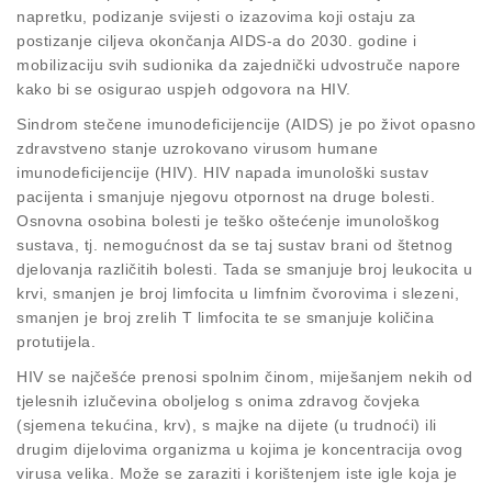
napretku, podizanje svijesti o izazovima koji ostaju za
postizanje ciljeva okončanja AIDS-a do 2030. godine i
mobilizaciju svih sudionika da zajednički udvostruče napore
kako bi se osigurao uspjeh odgovora na HIV.
Sindrom stečene imunodeficijencije (AIDS) je po život opasno
zdravstveno stanje uzrokovano virusom humane
imunodeficijencije (HIV). HIV napada imunološki sustav
pacijenta i smanjuje njegovu otpornost na druge bolesti.
Osnovna osobina bolesti je teško oštećenje imunološkog
sustava, tj. nemogućnost da se taj sustav brani od štetnog
djelovanja različitih bolesti. Tada se smanjuje broj leukocita u
krvi, smanjen je broj limfocita u limfnim čvorovima i slezeni,
smanjen je broj zrelih T limfocita te se smanjuje količina
protutijela.
HIV se najčešće prenosi spolnim činom, miješanjem nekih od
tjelesnih izlučevina oboljelog s onima zdravog čovjeka
(sjemena tekućina, krv), s majke na dijete (u trudnoći) ili
drugim dijelovima organizma u kojima je koncentracija ovog
virusa velika. Može se zaraziti i korištenjem iste igle koja je