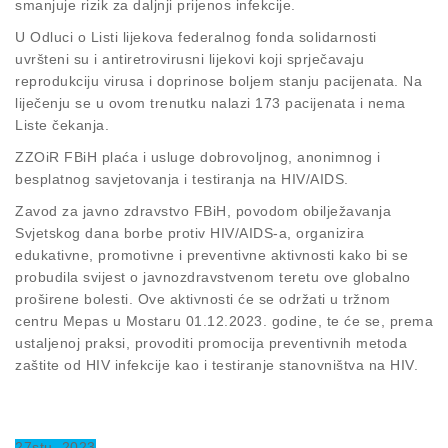
smanjuje rizik za daljnji prijenos infekcije.
U Odluci o Listi lijekova federalnog fonda solidarnosti
uvršteni su i antiretrovirusni lijekovi koji sprječavaju
reprodukciju virusa i doprinose boljem stanju pacijenata. Na
liječenju se u ovom trenutku nalazi 173 pacijenata i nema
Liste čekanja.
ZZOiR FBiH plaća i usluge dobrovoljnog, anonimnog i
besplatnog savjetovanja i testiranja na HIV/AIDS.
Zavod za javno zdravstvo FBiH, povodom obilježavanja
Svjetskog dana borbe protiv HIV/AIDS-a, organizira
edukativne, promotivne i preventivne aktivnosti kako bi se
probudila svijest o javnozdravstvenom teretu ove globalno
proširene bolesti. Ove aktivnosti će se održati u tržnom
centru Mepas u Mostaru 01.12.2023. godine, te će se, prema
ustaljenoj praksi, provoditi promocija preventivnih metoda
zaštite od HIV infekcije kao i testiranje stanovništva na HIV.
27
stu
, 2023