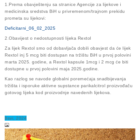
1.Prema obavještenju sa stranice Agencije za lijekove i
medicinska sredstva BiH u privremenom/trajnom prekidu
prometa su lijekovi:
Deficitarni_06_02_2025
2.Obavijest o nedostupnosti lijeka Rextol
Za lijek Rextol smo od dobavljača dobili obavjest da će lijek
Rextol inj 5 mcg biti dostupan na tržištu BiH u prvoj polovini
marta 2025. godine, a Rextol kapsule 1mcg i 2 mcg će biti
dostupne u prvoj polovini maja 2025.godine.
Kao razlog se navode globalni poremećaja snadbijevanja
tržišta i isporuke aktivne supstance parikalcitrol proizvođaču
gotovog lijeka kod proizvodnje navedenih lijekova.
8
svi
, 2024