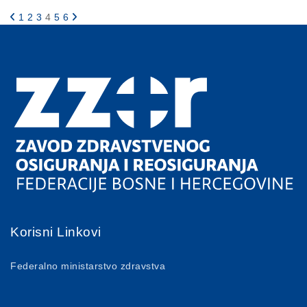
1
2
3
4
5
6
Korisni Linkovi
Federalno ministarstvo zdravstva