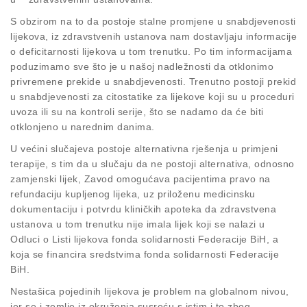
S obzirom na to da postoje stalne promjene u snabdjevenosti
lijekova, iz zdravstvenih ustanova nam dostavljaju informacije
o deficitarnosti lijekova u tom trenutku. Po tim informacijama
poduzimamo sve što je u našoj nadležnosti da otklonimo
privremene prekide u snabdjevenosti. Trenutno postoji prekid
u snabdjevenosti za citostatike za lijekove koji su u proceduri
uvoza ili su na kontroli serije, što se nadamo da će biti
otklonjeno u narednim danima.
U većini slučajeva postoje alternativna rješenja u primjeni
terapije, s tim da u slučaju da ne postoji alternativa, odnosno
zamjenski lijek, Zavod omogućava pacijentima pravo na
refundaciju kupljenog lijeka, uz priloženu medicinsku
dokumentaciju i potvrdu kliničkih apoteka da zdravstvena
ustanova u tom trenutku nije imala lijek koji se nalazi u
Odluci o Listi lijekova fonda solidarnosti Federacije BiH, a
koja se financira sredstvima fonda solidarnosti Federacije
BiH.
Nestašica pojedinih lijekova je problem na globalnom nivou,
jer se i zemlje iz okruženja susreću s istim i to zbog