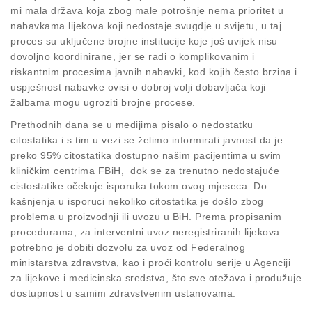
mi mala država koja zbog male potrošnje nema prioritet u
nabavkama lijekova koji nedostaje svugdje u svijetu, u taj
proces su uključene brojne institucije koje još uvijek nisu
dovoljno koordinirane, jer se radi o komplikovanim i
riskantnim procesima javnih nabavki, kod kojih često brzina i
uspješnost nabavke ovisi o dobroj volji dobavljača koji
žalbama mogu ugroziti brojne procese.
Prethodnih dana se u medijima pisalo o nedostatku
citostatika i s tim u vezi se želimo informirati javnost da je
preko 95% citostatika dostupno našim pacijentima u svim
kliničkim centrima FBiH, dok se za trenutno nedostajuće
cistostatike očekuje isporuka tokom ovog mjeseca. Do
kašnjenja u isporuci nekoliko citostatika je došlo zbog
problema u proizvodnji ili uvozu u BiH. Prema propisanim
procedurama, za interventni uvoz neregistriranih lijekova
potrebno je dobiti dozvolu za uvoz od Federalnog
ministarstva zdravstva, kao i proći kontrolu serije u Agenciji
za lijekove i medicinska sredstva, što sve otežava i produžuje
dostupnost u samim zdravstvenim ustanovama.