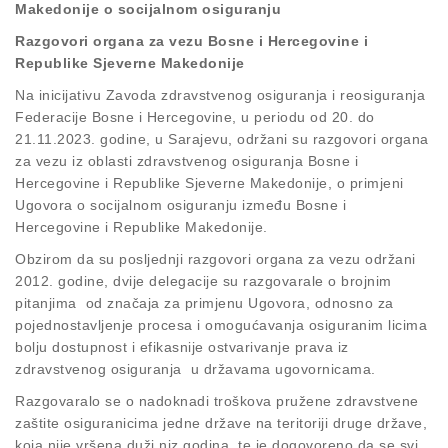
Makedonije o socijalnom osiguranju
Razgovori organa za vezu Bosne i Hercegovine i
Republike Sjeverne Makedonije
Na inicijativu Zavoda zdravstvenog osiguranja i reosiguranja
Federacije Bosne i Hercegovine, u periodu od 20. do
21.11.2023. godine, u Sarajevu, održani su razgovori organa
za vezu iz oblasti zdravstvenog osiguranja Bosne i
Hercegovine i Republike Sjeverne Makedonije, o primjeni
Ugovora o socijalnom osiguranju između Bosne i
Hercegovine i Republike Makedonije.
Obzirom da su posljednji razgovori organa za vezu održani
2012. godine, dvije delegacije su razgovarale o brojnim
pitanjima od značaja za primjenu Ugovora, odnosno za
pojednostavljenje procesa i omogućavanja osiguranim licima
bolju dostupnost i efikasnije ostvarivanje prava iz
zdravstvenog osiguranja u državama ugovornicama.
Razgovaralo se o nadoknadi troškova pružene zdravstvene
zaštite osiguranicima jedne države na teritoriji druge države,
koja nije vršena duži niz godina, te je dogovoreno da se svi