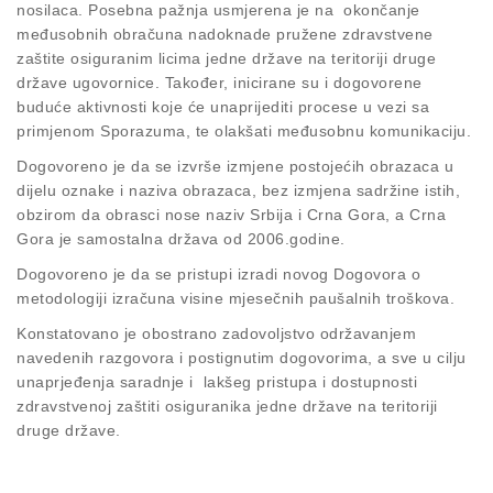
nosilaca. Posebna pažnja usmjerena je na okončanje
međusobnih obračuna nadoknade pružene zdravstvene
zaštite osiguranim licima jedne države na teritoriji druge
države ugovornice. Također, inicirane su i dogovorene
buduće aktivnosti koje će unaprijediti procese u vezi sa
primjenom Sporazuma, te olakšati međusobnu komunikaciju.
Dogovoreno je da se izvrše izmjene postojećih obrazaca u
dijelu oznake i naziva obrazaca, bez izmjena sadržine istih,
obzirom da obrasci nose naziv Srbija i Crna Gora, a Crna
Gora je samostalna država od 2006.godine.
Dogovoreno je da se pristupi izradi novog Dogovora o
metodologiji izračuna visine mjesečnih paušalnih troškova.
Konstatovano je obostrano zadovoljstvo održavanjem
navedenih razgovora i postignutim dogovorima, a sve u cilju
unaprjeđenja saradnje i lakšeg pristupa i dostupnosti
zdravstvenoj zaštiti osiguranika jedne države na teritoriji
druge države.