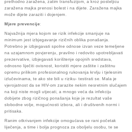
prethodno zaražena, zatim transfuzijom, a kroz posteljicu
zaražena majka prenosi bolest i na dijete. Zaražena majka
može dijete zaraziti i dojenjem.
Mjere prevencije
:
Najvažnija mjera kojom se rizik infekcije smanjuje na
minimum jest izbjegavanje rizičnih oblika ponašanja.
Potrebno je izbjegavati spolne odnose izvan veze temeljene
na uzajamnom povjerenju, pravilno i redovito upotrebljavati
prezervative, izbjegavati korištenje opojnih sredstava,
odnosno liječiti ovisnost, koristiti mjere zaštite i zaštitnu
opremu prilikom profesionalnog rukovanja krvlju i tjelesnim
izlučevinama, te ako ste bili u riziku- testirati se. Mala je
vjerojatnost da se HIV-om zarazite nekim nesretnim slučajem
na koji niste mogli utjecati, a mnogo veća da infekciju
dobijete zbog rizičnog ponašanja koje je rezultat vaše
slobodne volje, mogućnosti izbora, ali i društvenih normi i
pritisaka.
Ranim otkrivanjem infekcije omogućava se rani početak
liječenja, a time i bolja prognoza za oboljelu osobu, te se