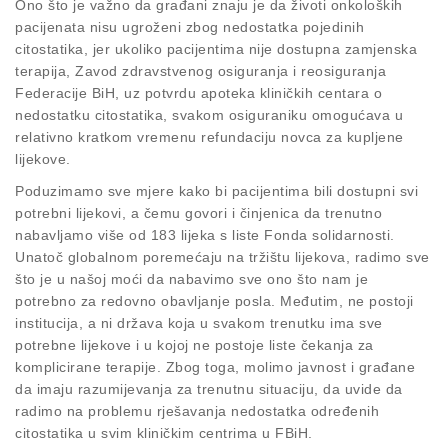
Ono što je važno da građani znaju je da životi onkoloških
pacijenata nisu ugroženi zbog nedostatka pojedinih
citostatika, jer ukoliko pacijentima nije dostupna zamjenska
terapija, Zavod zdravstvenog osiguranja i reosiguranja
Federacije BiH, uz potvrdu apoteka kliničkih centara o
nedostatku citostatika, svakom osiguraniku omogućava u
relativno kratkom vremenu refundaciju novca za kupljene
lijekove.
Poduzimamo sve mjere kako bi pacijentima bili dostupni svi
potrebni lijekovi, a čemu govori i činjenica da trenutno
nabavljamo više od 183 lijeka s liste Fonda solidarnosti.
Unatoč globalnom poremećaju na tržištu lijekova, radimo sve
što je u našoj moći da nabavimo sve ono što nam je
potrebno za redovno obavljanje posla. Međutim, ne postoji
institucija, a ni država koja u svakom trenutku ima sve
potrebne lijekove i u kojoj ne postoje liste čekanja za
komplicirane terapije. Zbog toga, molimo javnost i građane
da imaju razumijevanja za trenutnu situaciju, da uvide da
radimo na problemu rješavanja nedostatka određenih
citostatika u svim kliničkim centrima u FBiH.