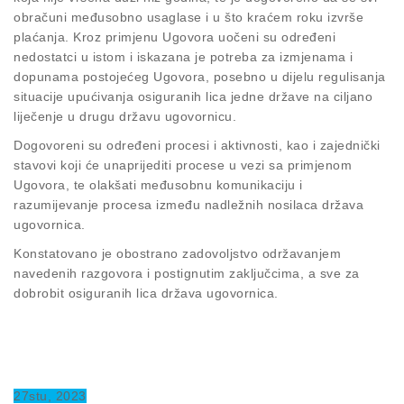
obračuni međusobno usaglase i u što kraćem roku izvrše
plaćanja. Kroz primjenu Ugovora uočeni su određeni
nedostatci u istom i iskazana je potreba za izmjenama i
dopunama postojećeg Ugovora, posebno u dijelu regulisanja
situacije upućivanja osiguranih lica jedne države na ciljano
liječenje u drugu državu ugovornicu.
Dogovoreni su određeni procesi i aktivnosti, kao i zajednički
stavovi koji će unaprijediti procese u vezi sa primjenom
Ugovora, te olakšati međusobnu komunikaciju i
razumijevanje procesa između nadležnih nosilaca država
ugovornica.
Konstatovano je obostrano zadovoljstvo održavanjem
navedenih razgovora i postignutim zaključcima, a sve za
dobrobit osiguranih lica država ugovornica.
27
stu
, 2023