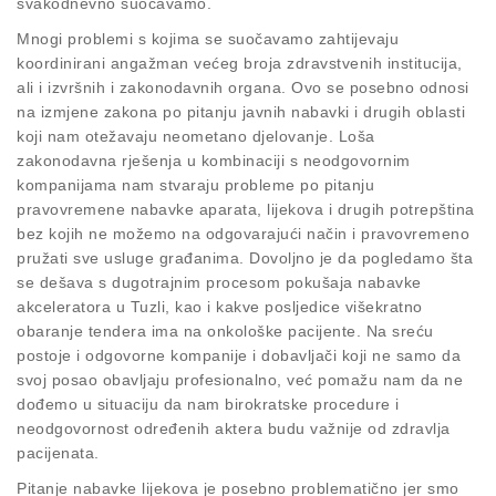
svakodnevno suočavamo.
Mnogi problemi s kojima se suočavamo zahtijevaju
koordinirani angažman većeg broja zdravstvenih institucija,
ali i izvršnih i zakonodavnih organa. Ovo se posebno odnosi
na izmjene zakona po pitanju javnih nabavki i drugih oblasti
koji nam otežavaju neometano djelovanje. Loša
zakonodavna rješenja u kombinaciji s neodgovornim
kompanijama nam stvaraju probleme po pitanju
pravovremene nabavke aparata, lijekova i drugih potrepština
bez kojih ne možemo na odgovarajući način i pravovremeno
pružati sve usluge građanima. Dovoljno je da pogledamo šta
se dešava s dugotrajnim procesom pokušaja nabavke
akceleratora u Tuzli, kao i kakve posljedice višekratno
obaranje tendera ima na onkološke pacijente. Na sreću
postoje i odgovorne kompanije i dobavljači koji ne samo da
svoj posao obavljaju profesionalno, već pomažu nam da ne
dođemo u situaciju da nam birokratske procedure i
neodgovornost određenih aktera budu važnije od zdravlja
pacijenata.
Pitanje nabavke lijekova je posebno problematično jer smo