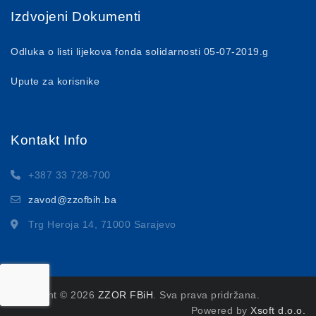
Izdvojeni Dokumenti
Odluka o listi lijekova fonda solidarnosti 05-07-2019.g
Upute za korisnike
Kontakt Info
+387 33 728-700
zavod@zzofbih.ba
Trg Heroja 14, 71000 Sarajevo
Copyright © 2026
ZZOR FBiH
. Sva prava pridržana.
Powered by
Xsoft d.o.o.