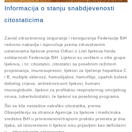
Informacija o stanju snabdjevenosti
citostaticima
Zavod zdravstvenog osiguranja i reosiguranja Federacije BiH
redovno nabavlja i isporučuje prema zdravstvenim
ustanovama lijekove prema Odluci o Listi lijekova fonda
solidarnosti Federacije BiH. Lijekovi su uvršteni u više grupa
lijekova, i to: citostatici, citostatici sa posebnim režimom
propisivanja, imunosupresivi, lijekovi za liječenje hepatitisa C
i B, multiple skleroze, hemodijalize, hemofilije, upalnih bolesti
debelog crijeva, antiretrovirusni lijekovi, humani
imunoglobulin, lijekovi za profilaksu respiratornog sincijalnog
virusa, tuberkulostatici, te lijekovi sa posebnog programa.
Što se tiče nestašice nekoliko citostatika, prema
Obavještenju sa stranice Agencije za lijekove i medicinska
sredstva BiH u privremenom/trajnom prekidu prometa je dva
lijeka, ali istovremeno ti lijekovi nisu prijavljeni kao deficitarni
u zdravstvenim ustanovama.