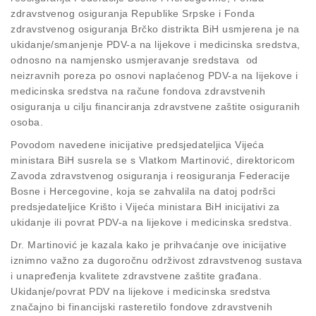
zdravstvenog osiguranja Republike Srpske i Fonda
zdravstvenog osiguranja Brčko distrikta BiH usmjerena je na
ukidanje/smanjenje PDV-a na lijekove i medicinska sredstva,
odnosno na namjensko usmjeravanje sredstava od
neizravnih poreza po osnovi naplaćenog PDV-a na lijekove i
medicinska sredstva na račune fondova zdravstvenih
osiguranja u cilju financiranja zdravstvene zaštite osiguranih
osoba.
Povodom navedene inicijative predsjedateljica Vijeća
ministara BiH susrela se s Vlatkom Martinović, direktoricom
Zavoda zdravstvenog osiguranja i reosiguranja Federacije
Bosne i Hercegovine, koja se zahvalila na datoj podršci
predsjedateljice Krišto i Vijeća ministara BiH inicijativi za
ukidanje ili povrat PDV-a na lijekove i medicinska sredstva.
Dr. Martinović je kazala kako je prihvaćanje ove inicijative
iznimno važno za dugoročnu održivost zdravstvenog sustava
i unapređenja kvalitete zdravstvene zaštite građana.
Ukidanje/povrat PDV na lijekove i medicinska sredstva
značajno bi financijski rasteretilo fondove zdravstvenih