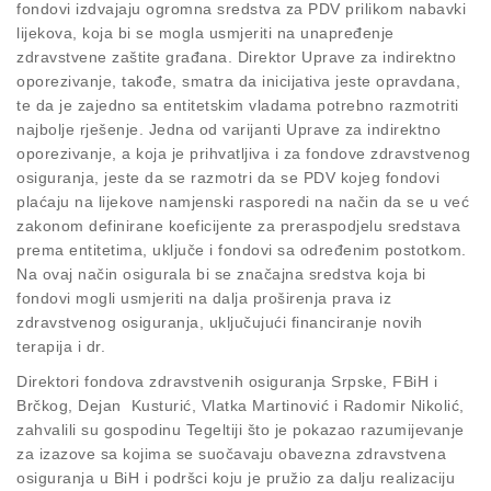
fondovi izdvajaju ogromna sredstva za PDV prilikom nabavki
lijekova, koja bi se mogla usmjeriti na unapređenje
zdravstvene zaštite građana. Direktor Uprave za indirektno
oporezivanje, takođe, smatra da inicijativa jeste opravdana,
te da je zajedno sa entitetskim vladama potrebno razmotriti
najbolje rješenje. Jedna od varijanti Uprave za indirektno
oporezivanje, a koja je prihvatljiva i za fondove zdravstvenog
osiguranja, jeste da se razmotri da se PDV kojeg fondovi
plaćaju na lijekove namjenski rasporedi na način da se u već
zakonom definirane koeficijente za preraspodjelu sredstava
prema entitetima, uključe i fondovi sa određenim postotkom.
Na ovaj način osigurala bi se značajna sredstva koja bi
fondovi mogli usmjeriti na dalja proširenja prava iz
zdravstvenog osiguranja, uključujući financiranje novih
terapija i dr.
Direktori fondova zdravstvenih osiguranja Srpske, FBiH i
Brčkog, Dejan Kusturić, Vlatka Martinović i Radomir Nikolić,
zahvalili su gospodinu Tegeltiji što je pokazao razumijevanje
za izazove sa kojima se suočavaju obavezna zdravstvena
osiguranja u BiH i podršci koju je pružio za dalju realizaciju