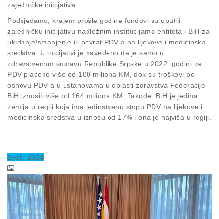
zajedničke inicijative.
Podsjećamo, krajem prošle godine fondovi su uputili
zajedničku inicijativu nadležnim institucijama entiteta i BiH za
ukidanje/smanjenje ili povrat PDV-a na lijekove i medicinska
sredstva. U inicijativi je navedeno da je samo u
zdravstvenom sustavu Republike Srpske u 2022. godini za
PDV plaćeno više od 100 miliona KM, dok su troškovi po
osnovu PDV-a u ustanovama u oblasti zdravstva Federacije
BiH iznosili više od 164 miliona KM. Takođe, BiH je jedina
zemlja u regiji koja ima jedinstvenu stopu PDV na lijekove i
medicinska sredstva u iznosu od 17% i ona je najviša u regiji.
2
velj
, 2024