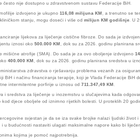
ečenje često nije dostupno u zdravstvenom sustavu Federacije BiH.
mofilije izdvojeno je ukupno
116,08 milijuna KM
, a trenutno se te
i kliničkom stanju, mogu doseći i više od
milijun KM godišnje
. U 
nciranje lijekova za liječenje cistične fibroze. Do sada je izdvoje
ijentu iznosi oko
500.000 KM
, dok su za 2026. godinu planirana s
lne mišićne atrofije (SMA). Do sada je za ovo oboljenje izdvojeno
14
 oko
400.000 KM
, dok su za 2026. godinu planirana sredstva u iz
nistarstva zdravstva o rješavanju problema vezanih za osiguranje 
iji BiH i načinu financiranja terapije, koji je Vlada Federacije BiH
tne intermitentne porfirije u iznosu od
711.347,49 KM
.
va i sredstva za liječenje u inozemstvu u slučajevima kada odgovar
 kod djece oboljele od iznimno rijetkih bolesti. U proteklih 20 go
cegovine svjestan je da se iza svake brojke nalazi ljudski život i
i u budućnosti nastaviti ulagati maksimalne napore kako bi liječenje
ku onima kojima je pomoć najpotrebnija.