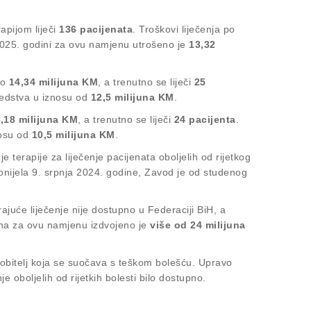
rapijom liječi
136 pacijenata
. Troškovi liječenja po
2025. godini za ovu namjenu utrošeno je
13,32
no
14,34 milijuna KM
, a trenutno se liječi
25
redstva u iznosu od
12,5 milijuna KM
.
,18 milijuna KM
, a trenutno se liječi
24 pacijenta
.
nosu od
10,5 milijuna KM
.
terapije za liječenje pacijenata oboljelih od rijetkog
 donijela 9. srpnja 2024. godine, Zavod je od studenog
ajuće liječenje nije dostupno u Federaciji BiH, a
dina za ovu namjenu izdvojeno je
više od 24 milijuna
 obitelj koja se suočava s teškom bolešću. Upravo
 oboljelih od rijetkih bolesti bilo dostupno.