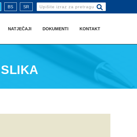
Search
BS
SR
for:
NATJEČAJI
DOKUMENTI
KONTAKT
:
SLIKA