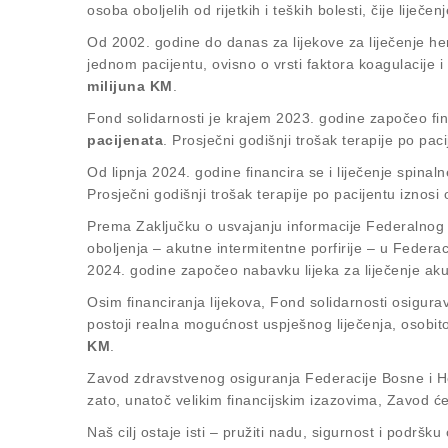
osoba oboljelih od rijetkih i teških bolesti, čije lij
Od 2002. godine do danas za lijekove za liječenje he
jednom pacijentu, ovisno o vrsti faktora koagulacije 
milijuna KM
.
Fond solidarnosti je krajem 2023. godine započeo fina
pacijenata
. Prosječni godišnji trošak terapije po pac
Od lipnja 2024. godine financira se i liječenje spina
Prosječni godišnji trošak terapije po pacijentu iznosi
Prema Zaključku o usvajanju informacije Federalnog mi
oboljenja – akutne intermitentne porfirije – u Federac
2024. godine započeo nabavku lijeka za liječenje aku
Osim financiranja lijekova, Fond solidarnosti osigura
postoji realna mogućnost uspješnog liječenja, osobito
KM
.
Zavod zdravstvenog osiguranja Federacije Bosne i Her
zato, unatoč velikim financijskim izazovima, Zavod će 
Naš cilj ostaje isti – pružiti nadu, sigurnost i podrš