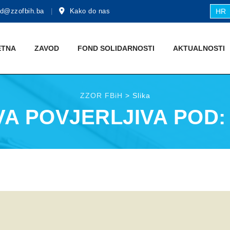
d@zzofbih.ba
Kako do nas
HR
ETNA
ZAVOD
FOND SOLIDARNOSTI
AKTUALNOSTI
ZZOR FBiH
>
Slika
A POVJERLJIVA POD