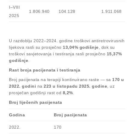
I–VIII
1.806.940
104.128
1.911.068
2025
U razdoblju 2022–2024. godine troškovi antiretrovirusnih
lijekova rasli su prosječno
13,04% godišnje
, dok su
troškovi savjetovanja i testiranja rasli prosječno
15,37%
godišnje
.
Rast broja pacijenata i testiranja
Broj pacijenata na terapiji kontinuirano raste — sa
170 u
2022. godini
na
223 u listopadu 2025. godine
, uz
prosječan godišnji rast od
8,2%
.
Broj liječenih pacijenata
Godina
Broj pacijenata
2022.
170