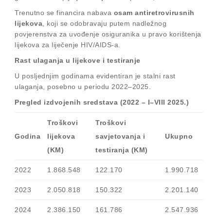
Trenutno se financira nabava
osam antiretrovirusnih
lijekova
, koji se odobravaju putem nadležnog
povjerenstva za uvođenje osiguranika u pravo korištenja
lijekova za liječenje HIV/AIDS-a.
Rast ulaganja u lijekove i testiranje
U posljednjim godinama evidentiran je stalni rast
ulaganja, posebno u periodu 2022–2025.
Pregled izdvojenih sredstava (2022 – I–VIII 2025.)
Troškovi
Troškovi
Godina
lijekova
savjetovanja i
Ukupno
(KM)
testiranja (KM)
2022
1.868.548
122.170
1.990.718
2023
2.050.818
150.322
2.201.140
2024
2.386.150
161.786
2.547.936