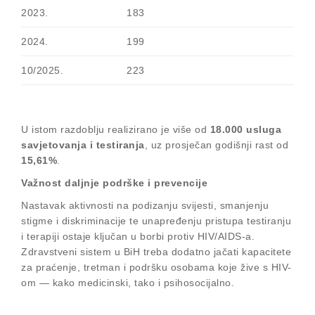
2023.
183
2024.
199
10/2025.
223
U istom razdoblju realizirano je više od
18.000 usluga
savjetovanja i testiranja
, uz prosječan godišnji rast od
15,61%
.
Važnost daljnje podrške i prevencije
Nastavak aktivnosti na podizanju svijesti, smanjenju
stigme i diskriminacije te unapređenju pristupa testiranju
i terapiji ostaje ključan u borbi protiv HIV/AIDS-a.
Zdravstveni sistem u BiH treba dodatno jačati kapacitete
za praćenje, tretman i podršku osobama koje žive s HIV-
om — kako medicinski, tako i psihosocijalno.