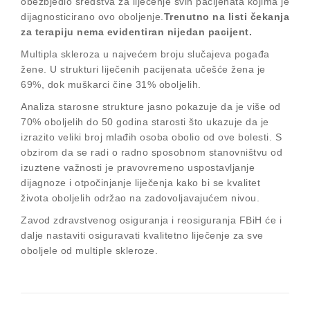
obezbjedio sredstva za liječenje svih pacijenata kojima je
dijagnosticirano ovo oboljenje.
Trenutno na listi čekanja
za terapiju nema evidentiran nijedan pacijent.
Multipla skleroza u najvećem broju slučajeva pogađa
žene. U strukturi liječenih pacijenata učešće žena je
69%, dok muškarci čine 31% oboljelih.
Analiza starosne strukture jasno pokazuje da je više od
70% oboljelih do 50 godina starosti što ukazuje da je
izrazito veliki broj mlađih osoba obolio od ove bolesti. S
obzirom da se radi o radno sposobnom stanovništvu od
izuztene važnosti je pravovremeno uspostavljanje
dijagnoze i otpočinjanje liječenja kako bi se kvalitet
života oboljelih održao na zadovoljavajućem nivou.
Zavod zdravstvenog osiguranja i reosiguranja FBiH će i
dalje nastaviti osiguravati kvalitetno liječenje za sve
oboljele od multiple skleroze.