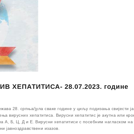
 ХЕПАТИТИСА- 28.07.2023. године
жава 28. српња/јула сваке године у циљу подизања свијести ј
ења вирусних хепатитиса. Вирусни хепатитис је акутна или кр
а А, Б, Ц, Д и Е. Вирусни хепатитиси с посебним нагласком на
лни јавноздравствени изазов.