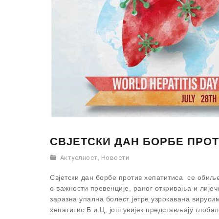
СВЈЕТСКИ ДАН БОРБЕ ПРОТИВ
Актуелност
,
Новости
Свјетски дан борбе против хепатитиса се обиље
о важности превенције, раног откривања и лијеч
заразна упална болест јетре узрокавана вирусим
хепатитис Б и Ц, још увијек представљају глоба