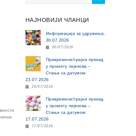
for:
НАЈНОВИЈИ ЧЛАНЦИ
Информација за удружења,
30.07.2026
30/07/2026
Привремени/трајни прекид
у промету лијекова –
Стање са датумом:
23.07.2026
24/07/2026
Привремени/трајни прекид
у промету лијекова –
авности
Стање са датумом:
онична
17.07.2026
17/07/2026