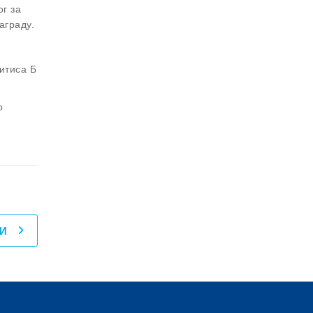
г за
аграду.
итиса Б
о
И