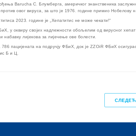
ођења Barucha С. Блумберга, америчког знанственика заслужно
 против овог вируса, за што је 1976. године примио Нобелову н
итиса 2023. године је „Хепатитис не може чекати!“
БиХ, у оквиру својих надлежности обољелим од вирусног хепат
 набавку лијекова за лијечење ове болести.
а 786 пацијената на подручју ФБиХ, док je ZZOiR ФБиХ осигура
ис Б и Ц.
СЛЕДЕЋ