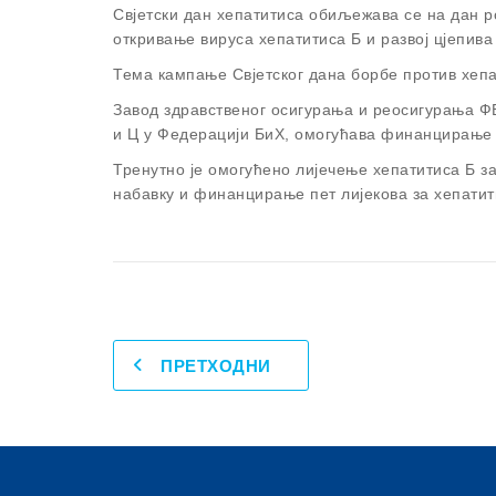
Свјетски дан хепатитиса обиљежава се на дан р
откривање вируса хепатитиса Б и развој цјепива
Тема кампање Свјетског дана борбе против хепат
Завод здравственог осигурања и реосигурања Ф
и Ц у Федерацији БиХ, омогућава финанцирање и
Тренутно је омогућено лијечење хепатитиса Б з
набавку и финанцирање пет лијекова за хепатит
ПРЕТХОДНИ