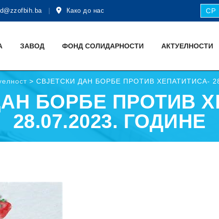
d@zzofbih.ba
Како до нас
СР
А
ЗАВОД
ФОНД СОЛИДАРНОСТИ
АКТУЕЛНОСТИ
уелност
>
СВЈЕТСКИ ДАН БОРБЕ ПРОТИВ ХЕПАТИТИСА- 28.
ДАН БОРБЕ ПРОТИВ Х
28.07.2023. ГОДИНЕ