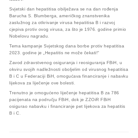
Svjetski dan hepatitisa obilježava se na dan rođenja
Barucha S. Blumberga, američkog znanstvenika
zaslužnog za otkrivanje virusa hepatitisa B i razvoj
cjepiva protiv ovog virusa, za što je 1976. godine primio
Nobelovu nagradu.
Tema kampanje Svjetskog dana borbe protiv hepatitisa
2023. godine je „Hepatitis ne može čekati!“
Zavod zdravstvenog osiguranja i reosiguranja FBiH, u
okviru svojih nadležnosti oboljelim od virusnog hepatitisa
B i C u Federaciji BiH, omogućava financiranje i nabavku
lijekova za liječenje ove bolesti.
Trenutno je omogućeno liječenje hepatitisa B za 786
pacijenata na području FBiH, dok je ZZOiR FBiH
osigurao nabavku i financiranje pet lijekova za hepatitis
B i C.