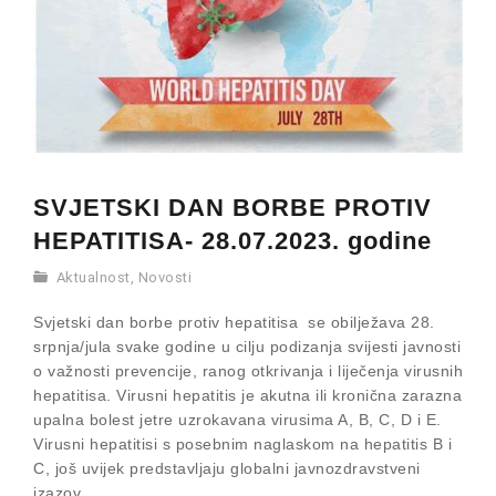
SVJETSKI DAN BORBE PROTIV
HEPATITISA- 28.07.2023. godine
Aktualnost
,
Novosti
Svjetski dan borbe protiv hepatitisa se obilježava 28.
srpnja/jula svake godine u cilju podizanja svijesti javnosti
o važnosti prevencije, ranog otkrivanja i liječenja virusnih
hepatitisa. Virusni hepatitis je akutna ili kronična zarazna
upalna bolest jetre uzrokavana virusima A, B, C, D i E.
Virusni hepatitisi s posebnim naglaskom na hepatitis B i
C, još uvijek predstavljaju globalni javnozdravstveni
izazov.