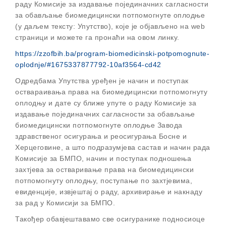
раду Комисије за издавање појединачних сагласности
за обављање биомедицински потпомогнуте оплодње
(у даљем тексту: Упутство), које је објављено на web
страници и можете га пронаћи на овом линку.
https://zzofbih.ba/program-biomedicinski-potpomognute-
oplodnje/#1675337877792-10af3564-cd42
Одредбама Упутства уређен је начин и поступак
оствараивања права на биомедицински потпомогнуту
оплодњу и дате су ближе упуте о раду Комисије за
издавање појединачних сагласности за обављање
биомедицински потпомогнуте оплодње Завода
здравственог осигурања и реосигурања Босне и
Херцеговине, а што подразумјева састав и начин рада
Комисије за БМПО, начин и поступак подношења
захтјева за остваривање права на биомедицински
потпомогнуту оплодњу, поступање по захтјевима,
евиденције, извјештај о раду, архивирање и накнаду
за рад у Комисији за БМПО.
Такођер обавјештавамо све осигуранике подносиоце