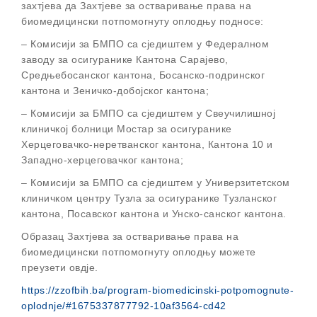
захтјева да Захтјеве за остваривање права на
биомедицински потпомогнуту оплодњу подносе:
– Комисији за БМПО са сједиштем у Федералном
заводу за осигуранике Кантона Сарајево,
Средњебосанског кантона, Босанско-подринског
кантона и Зеничко-добојског кантона;
– Комисији за БМПО са сједиштем у Свеучилишној
клиничкој болници Мостар за осигуранике
Херцеговачко-неретванског кантона, Кантона 10 и
Западно-херцеговачког кантона;
– Комисији за БМПО са сједиштем у Универзитетском
клиничком центру Тузла за осигуранике Тузланског
кантона, Посавског кантона и Унско-санског кантона.
Образац Захтјева за остваривање права на
биомедицински потпомогнуту оплодњу можете
преузети овд‌је.
https://zzofbih.ba/program-biomedicinski-potpomognute-
oplodnje/#1675337877792-10af3564-cd42