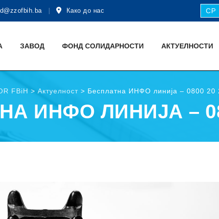
d@zzofbih.ba
Како до нас
СР
А
ЗАВОД
ФОНД СОЛИДАРНОСТИ
АКТУЕЛНОСТИ
OR FBiH
>
Актуелност
>
Бесплатна ИНФО линија – 0800 20 
А ИНФО ЛИНИЈА – 08