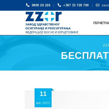
0800 20 226
+387 33 728 700
zavo
Skip
to
ПОЧЕТН
content
ZZ
БЕСПЛАТН
11
мај
2023