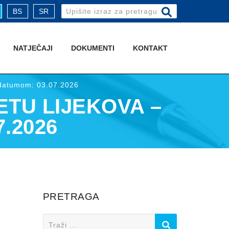
Search
BS
SR
for:
NATJEČAJI
DOKUMENTI
KONTAKT
a datumom: 03.07.2026
ETU LIJEKOVA –
.2026
PRETRAGA
Search