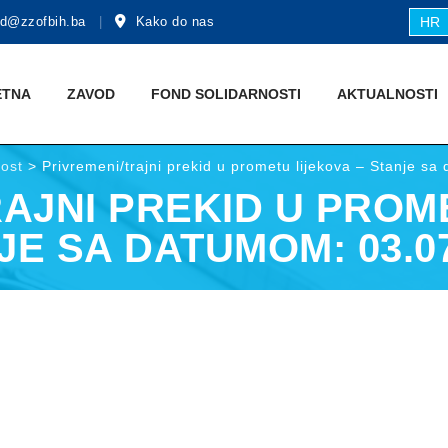
d@zzofbih.ba
Kako do nas
HR
ETNA
ZAVOD
FOND SOLIDARNOSTI
AKTUALNOSTI
nost
>
Privremeni/trajni prekid u prometu lijekova – Stanje s
AJNI PREKID U PROM
JE SA DATUMOM: 03.07