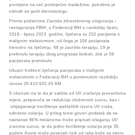
promjene na već postojećim madežima, potrebno je
odmah se javiti dermatologu.
Prema podatcima Zavoda zdravstvenog osiguranja i
reosiguranja FBiH, u Federaciji BiH u razdoblju lipanj
2018.- lipanj 2023. godine, liječena su 252 pacijenta s
malignim melanomom, od čega je 106 pacijenata
trenutno na liječenju, 68 je završilo terapiju, 19 je
prekinulo terapiju zbog progresije bolesti, dok je 59
pacijenata preminulo.
Ukupni troškovi liječenja pacijenata s malignim
melanomom u Federaciji BiH u pomenutom razdoblju
iznose 20.413.602,45 KM.
S obzirom na to da je zaštita od UV zračenja preventivna
mjera, preporuča se redukcija izloženosti suncu, kao i
izbjegavanje korištenja vještačkih izvora UV zraka,
odnosno solarija. U prilog tome govori podatak da se
nastanak 86% melanoma može pripisati izlaganju UV
zracima sunca, te da jedno korištenje solarija prije 35.
godine života može povećati rizik od raka kože za skoro