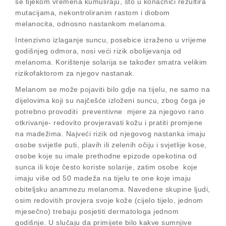
se tijekom vremena kumuliraju, što u konačnici rezultira
mutacijama, nekontroliranim rastom i diobom
melanocita, odnosno nastankom melanoma.
Intenzivno izlaganje suncu, posebice izraženo u vrijeme
godišnjeg odmora, nosi veći rizik obolijevanja od
melanoma. Korištenje solarija se također smatra velikim
rizikofaktorom za njegov nastanak.
Melanom se može pojaviti bilo gdje na tijelu, ne samo na
dijelovima koji su najčešće izloženi suncu, zbog čega je
potrebno provoditi preventivne mjere za njegovo rano
otkrivanje- redovito provjeravati kožu i pratiti promjene
na madežima. Najveći rizik od njegovog nastanka imaju
osobe svijetle puti, plavih ili zelenih očiju i svjetlije kose,
osobe koje su imale prethodne epizode opekotina od
sunca ili koje često koriste solarije, zatim osobe koje
imaju više od 50 madeža na tijelu te one koje imaju
obiteljsku anamnezu melanoma. Navedene skupine ljudi,
osim redovitih provjera svoje kože (cijelo tijelo, jednom
mjesečno) trebaju posjetiti dermatologa jednom
godišnje. U slučaju da primijete bilo kakve sumnjive