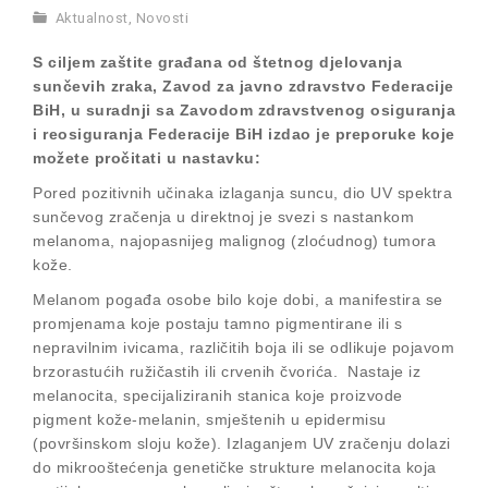
Aktualnost
,
Novosti
S ciljem zaštite građana od štetnog djelovanja
sunčevih zraka, Zavod za javno zdravstvo Federacije
BiH, u suradnji sa Zavodom zdravstvenog osiguranja
i reosiguranja Federacije BiH izdao je preporuke koje
možete pročitati u nastavku:
Pored pozitivnih učinaka izlaganja suncu, dio UV spektra
sunčevog zračenja u direktnoj je svezi s nastankom
melanoma, najopasnijeg malignog (zloćudnog) tumora
kože.
Melanom pogađa osobe bilo koje dobi, a manifestira se
promjenama koje postaju tamno pigmentirane ili s
nepravilnim ivicama, različitih boja ili se odlikuje pojavom
brzorastućih ružičastih ili crvenih čvorića. Nastaje iz
melanocita, specijaliziranih stanica koje proizvode
pigment kože-melanin, smještenih u epidermisu
(površinskom sloju kože). Izlaganjem UV zračenju dolazi
do mikrooštećenja genetičke strukture melanocita koja