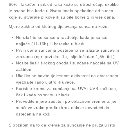
60%. Također, rizik od raka kože se utrostručuje ukoliko
je osoba bilo kada u životu imala opekotine od sunca
koje su stvarale plikove ili su bile bolne 2 ili više dana.
Mjere zaštite od štetnog djelovanja sunca na kožu:
Ne izlažite se suncu u razdoblju kada je sunce
najjače (11-16h) ili boravite u hladu.
Prvih dana sunčanja postepeno se izlažite sunčevim
zrakama (npr. prvi dan 1h, sljedeći dan 1,5h itd.).
Nosite šešir širokog oboda i sunčane naočale sa UV
zaštitom.
Ukoliko se bavite tjelesnom aktivnosti na otvorenom,
vježbajte rano ujutro ili uveče.
Koristite kremu za sunčanje sa UVA i UVB zaštitom,
čak i kada boravite u hladu.
Provodite mjere zaštite i po oblačnom vremenu, jer
sunčeve zrake prodiru kroz oblake dovodeći do
oštećenja na koži.
S obzirom na to da kreme za sunčanje ne pružaju istu