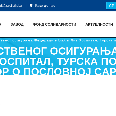
d@zzofbih.ba
Како до нас
СР
А
ЗАВОД
ФОНД СОЛИДАРНОСТИ
АКТУЕЛНОСТИ
твеног осигурања Федерације БиХ и Лив Хоспитал, Турска п
СТВЕНОГ ОСИГУРАЊ
ХОСПИТАЛ, ТУРСКА П
ОР О ПОСЛОВНОЈ СA