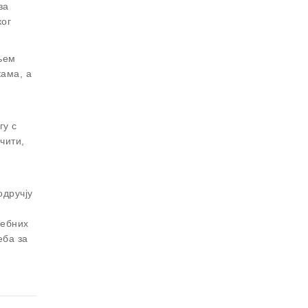
за
ког
њем
кама, а
гу с
чити,
одручју
ребних
еба за