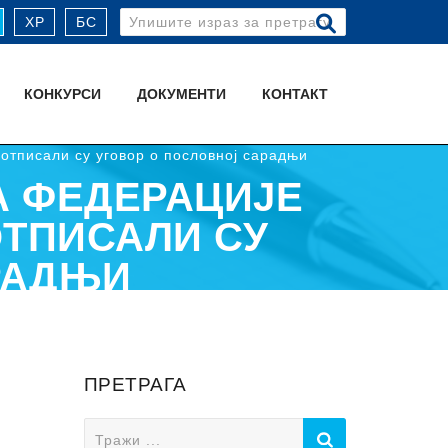
Search
ХР
БС
for:
КОНКУРСИ
ДОКУМЕНТИ
КОНТАКТ
отписали су уговор о пословној сaрадњи
А ФЕДЕРАЦИЈЕ
ОТПИСАЛИ СУ
РАДЊИ
ПРЕТРАГА
Search