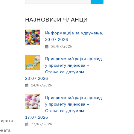
for:
НАЈНОВИЈИ ЧЛАНЦИ
Информација за удружења,
30.07.2026
30/07/2026
Привремени/трајни прекид
у промету лијекова –
Стање са датумом:
23.07.2026
24/07/2026
Привремени/трајни прекид
у промету лијекова –
Стање са датумом:
17.07.2026
тироти.
17/07/2026
ената