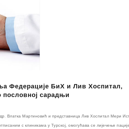
ња Федерације БиХ и Лив Хоспитал,
о пословној сaрадњи
 др. Влатка Мартиновић и представница Лив Хоспитал Мери Ис
писаним с клиникама у Турској, омогућава се лијечење пациј