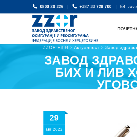
0800 20 226
+387 33 728 700
zavo
Skip
to
ПОЧЕТН
content
ZZOR FBiH
>
Актуелност
>
Завод здравс
ЗАВОД ЗДРАВ
БИХ И ЛИВ 
УГОВ
29
авг
2022