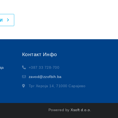
И
Контакт Инфо
да
+387 33 728-700
zavod@zzofbih.ba
Трг Хероја 14, 71000 Сарајево
Powered by
Xsoft d.o.o.