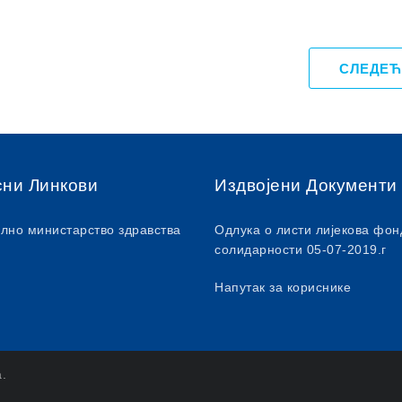
СЛЕДЕЋ
сни Линкови
Издвојени Документи
лно министарство здравства
Одлука о листи лијекова фон
солидарности 05-07-2019.г
Напутак за кориснике
a.