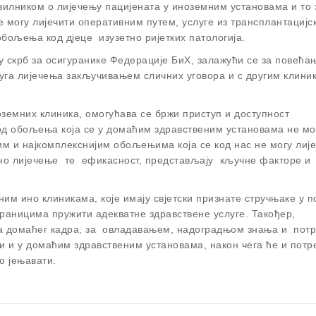
авилником о лијечењу пацијената у иноземним установама и то 
 могу лијечити оперативним путем, услуге из трансплантацијс
обољења код дјеце изузетно ријетких патологија.
у скрб за осигуранике Федерације БиХ, залажући се за повећа
уга лијечења закључивањем сличних уговора и с другим клини
земних клиника, омогућава се бржи приступ и доступност
д обољења која се у домаћим здравственим установама не мо
им и најкомплекснијим обољењима која се код нас не могу лије
ено лијечење те ефикасност, представљају кључне факторе и
им ино клиникама, које имају свјетски признате стручњаке у п
ураницима пружити адекватне здравствене услуге. Такођер,
ја домаћег кадра, за овладавањем, надоградњом знања и пот
и и у домаћим здравственим установама, након чега ће и потр
о јењавати.