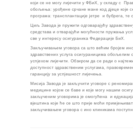
који се не могу лијечити у ФБиХ, у складу с Пр
обољења: урођене срчане мане код дјеце које се
програма: трансплантације јетре и бубрега, те 
Циљ Завода је пружити одговарајућу здравствен
средстава и отварајући могућности пружања усл
све у интересу осигураника Федерације БиХ.
Закључивањем уговора са што већим бројем ино
здравствених услуга осигураницима обољелим о
успјехом лијечити. Обзиром да се ради о најтеж
доступност здравственим услугама, правоврем
гаранцију за успјешност лијечења.
Мисија Завода је закључити уговоре с реномиран
медицине којом се баве и које могу нашим осиг
закљученим уговорима је омогућена и едукаци
вјештина које ће се што прије моћи примјењиват
закључивањем уговора с ино клиникама поступн