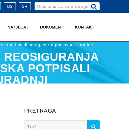
Search
BS
SR
for:
NATJEČAJI
DOKUMENTI
KONTAKT
rska potpisali su ugovor o poslovnoj suradnji
I REOSIGURANJA
RSKA POTPISALI
URADNJI
PRETRAGA
Search