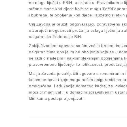
ne mogu liječiti u FBiH, u skladu s Pravilnikom o 
srčane mane kod djece koje se mogu liječiti operat
i bubrega, te oboljenja kod djece izuzetno rijetkih 
Cilj Zavoda je pružiti odgovarajuću zdravstvenu sk
otvarajući mogućnosti pružanja usluga liječenja zak
osiguranika Federacije BiH.
Zaključivanjem ugovora sa što većim brojem inozem
osiguranicima oboljelim od oboljenja koja se u d
se radi o najtežim i najkompleksnijim oboljenjima 
pravovremeno liječenje te efikasnost, predstavljaju
Misija Zavoda je zaključiti ugovore s renomiranim i
kojom se bave i koje mogu našim osiguranicima pr
omogućena i edukacija domaćeg kadra, za ovladava
moći primjenjivati i u domaćim zdravstvenim ustan
klinikama postupno jenjavati.