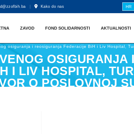
d@zzofbih.ba
Kako do nas
HR
ETNA
ZAVOD
FOND SOLIDARNOSTI
AKTUALNOSTI
g osiguranja i reosiguranja Federacije BiH i Liv Hospital, Tu
VENOG OSIGURANJA 
H I LIV HOSPITAL, TU
VOR O POSLOVNOJ S