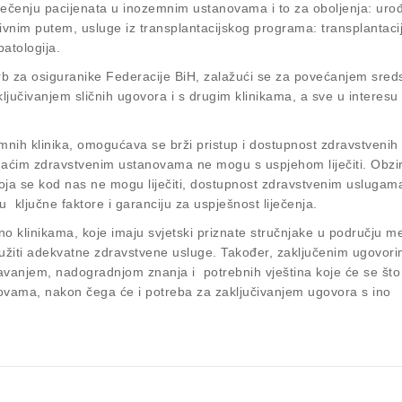
liječenju pacijenata u inozemnim ustanovama i to za oboljenja: ur
ivnim putem, usluge iz transplantacijskog programa: transplantaci
patologija.
rb za osiguranike Federacije BiH, zalažući se za povećanjem sreds
ljučivanjem sličnih ugovora i s drugim klinikama, a sve u interesu
nih klinika, omogućava se brži pristup i dostupnost zdravstvenih
omaćim zdravstvenim ustanovama ne mogu s uspjehom liječiti. Obz
koja se kod nas ne mogu liječiti, dostupnost zdravstvenim uslugam
 ključne faktore i garanciju za uspješnost liječenja.
no klinikama, koje imaju svjetski priznate stručnjake u području m
užiti adekvatne zdravstvene usluge. Također, zaključenim ugovori
njem, nadogradnjom znanja i potrebnih vještina koje će se što 
ovama, nakon čega će i potreba za zaključivanjem ugovora s ino