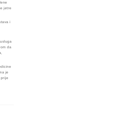
ođene
je jetre
tava i
 usluga
irom da
a,
edicine
ma je
prije