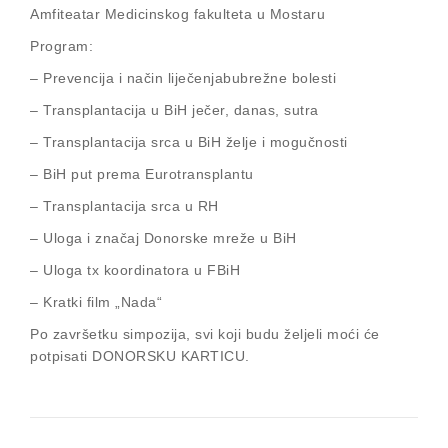
Amfiteatar Medicinskog fakulteta u Mostaru
Program:
– Prevencija i način liječenjabubrežne bolesti
– Transplantacija u BiH ječer, danas, sutra
– Transplantacija srca u BiH želje i mogučnosti
– BiH put prema Eurotransplantu
– Transplantacija srca u RH
– Uloga i značaj Donorske mreže u BiH
– Uloga tx koordinatora u FBiH
– Kratki film „Nada“
Po završetku simpozija, svi koji budu željeli moći će
potpisati DONORSKU KARTICU.