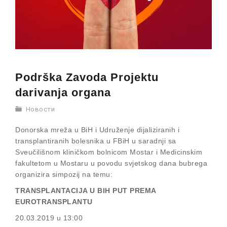
Podrška Zavoda Projektu
darivanja organa
Новости
Donorska mreža u BiH i Udruženje dijaliziranih i
transplantiranih bolesnika u FBiH u saradnji sa
Sveučilišnom kliničkom bolnicom Mostar i Medicinskim
fakultetom u Mostaru u povodu svjetskog dana bubrega
organizira simpozij na temu:
TRANSPLANTACIJA U BIH PUT PREMA
EUROTRANSPLANTU
20.03.2019 u 13:00