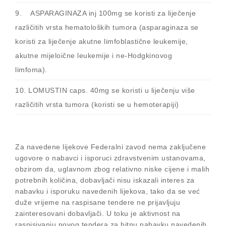
9. ASPARAGINAZA inj 100mg se koristi za liječenje
različitih vrsta hematoloških tumora (asparaginaza se
koristi za liječenje akutne limfoblastične leukemije,
akutne mijeloične leukemije i ne-Hodgkinovog
limfoma).
10. LOMUSTIN caps. 40mg se koristi u liječenju više
različitih vrsta tumora (koristi se u hemoterapiji)
Za navedene lijekove Federalni zavod nema zaključene
ugovore o nabavci i isporuci zdravstvenim ustanovama,
obzirom da, uglavnom zbog relativno niske cijene i malih
potrebnih količina, dobavljači nisu iskazali interes za
nabavku i isporuku navedenih lijekova, tako da se već
duže vrijeme na raspisane tendere ne prijavljuju
zainteresovani dobavljači. U toku je aktivnost na
raspisivanju novog tendera za hitnu nabavku navedenih