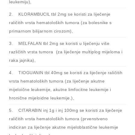
leukemiju),
2. KLORAMBUCIL tbl 2mg se koristi za liječenje
raličitih vrsta hematoloških tumora (za bolesnike s
primarnom bilijarnom cirozom),
3. MELFALAN tbl 2mg se koristi u liječenju više
različitih vrsta tumora (za liječenje multiplog mijeloma i
raka jajnika),
4. TIOGUANIN tbl 40mg se koristi za liječenje raličitih
vrsta hematoloških tumora (za liječenje akutne
mijeloične leukemije, akutne limfocitne leukemije i
hronične mijeloidne leukemije.),
5. CITARABIN inj 1g i inj 100mg se koristi za liječenje
raličitih vrsta hematoloških tumora (prvenstveno
indiciran za liječenje akutne mijeloblastične leukemije