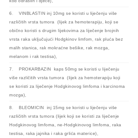
kod odraslih i djece),
6. VINBLASTIN inj 10mg se koristi u liječenju više
različitih vrsta tumora (lijek za hemoterapiju, koji se
obično koristi s drugim lijekovima za liječenje brojnih
vrsta raka uključujući Hodgkinov limfom, rak pluća bez
malih stanica, rak mokraćne bešike, rak mozga,
melanom i rak testisa),
7. PROKARBAZIN kaps 50mg se koristi u liječenju
više različitih vrsta tumora (lijek za hemoterapiju koji
se koristi za liječenje Hodgkinovog limfoma i karcinoma
mozga),
8. BLEOMICIN inj 15mg se koristi u liječenju više
različitih vrsta tumora (lijek koji se koristi za liječenje
Hodgkinovog limfoma, ne-Hodgkinovog limfoma, raka
testisa, raka jajnika i raka grlića materice),