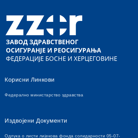
Корисни Линкови
Федерално министарство здравства
Издвојени Документи
Одлука о листи лијекова фонда солидарности 05-07-