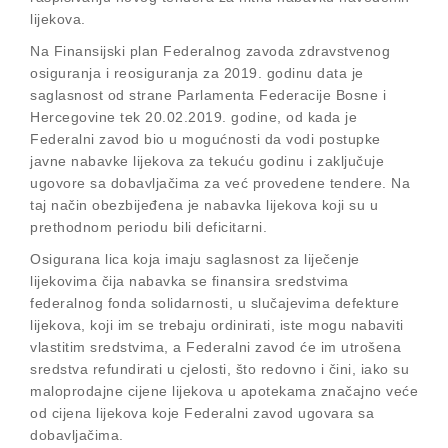
lijekova.
Na Finansijski plan Federalnog zavoda zdravstvenog
osiguranja i reosiguranja za 2019. godinu data je
saglasnost od strane Parlamenta Federacije Bosne i
Hercegovine tek 20.02.2019. godine, od kada je
Federalni zavod bio u mogućnosti da vodi postupke
javne nabavke lijekova za tekuću godinu i zaključuje
ugovore sa dobavljačima za već provedene tendere. Na
taj način obezbijeđena je nabavka lijekova koji su u
prethodnom periodu bili deficitarni.
Osigurana lica koja imaju saglasnost za liječenje
lijekovima čija nabavka se finansira sredstvima
federalnog fonda solidarnosti, u slučajevima defekture
lijekova, koji im se trebaju ordinirati, iste mogu nabaviti
vlastitim sredstvima, a Federalni zavod će im utrošena
sredstva refundirati u cjelosti, što redovno i čini, iako su
maloprodajne cijene lijekova u apotekama značajno veće
od cijena lijekova koje Federalni zavod ugovara sa
dobavljačima.