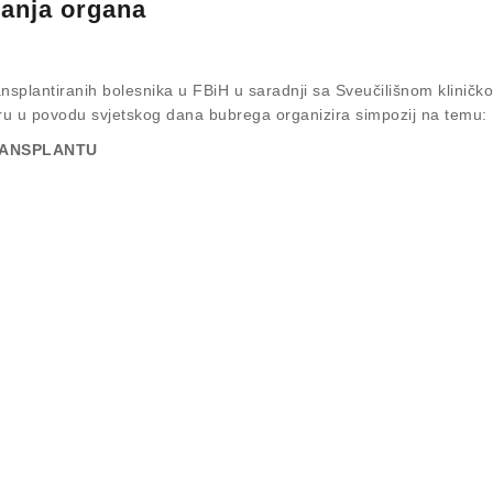
vanja organa
ansplantiranih bolesnika u FBiH u saradnji sa Sveučilišnom kliničk
ru u povodu svjetskog dana bubrega organizira simpozij na temu:
RANSPLANTU