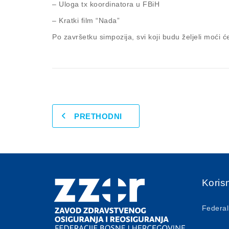
– Uloga tx koordinatora u FBiH
– Kratki film “Nada”
Po završetku simpozija, svi koji budu željeli mo
PRETHODNI
Korisn
Federal