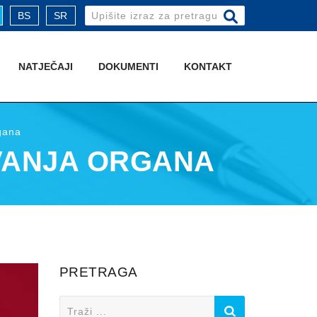
Search
BS
SR
for:
NATJEČAJI
DOKUMENTI
KONTAKT
gana
VANJA ORGANA
PRETRAGA
Search