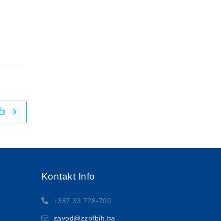
ĆI
Kontakt Info
+387 33 728-700
zavod@zzofbih.ba