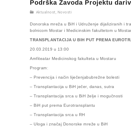
Podrška Zavoda Projektu dari
Aktualnost
,
Novosti
Donorska mreža u BiH i Udruženje dijaliziranih i tr
bolnicom Mostar i Medicinskim fakultetom u Mosta
TRANSPLANTACIJA U BIH PUT PREMA EUROT
20.03.2019 u 13:00
Amfiteatar Medicinskog fakulteta u Mostaru
Program:
– Prevencija i način liječenjabubrežne bolesti
– Transplantacija u BiH ječer, danas, sutra
– Transplantacija srca u BiH želje i mogučnosti
– BiH put prema Eurotransplantu
– Transplantacija srca u RH
– Uloga i značaj Donorske mreže u BiH