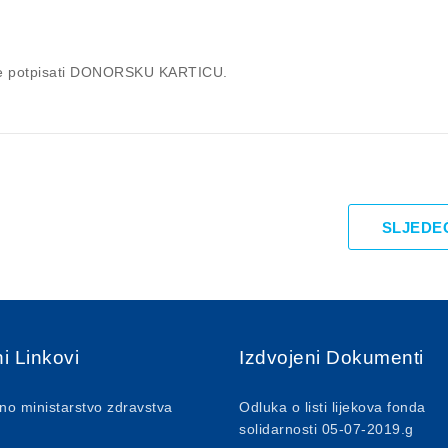
ći će potpisati DONORSKU KARTICU.
SLJEDE
i Linkovi
Izdvojeni Dokumenti
no ministarstvo zdravstva
Odluka o listi lijekova fonda
solidarnosti 05-07-2019.g