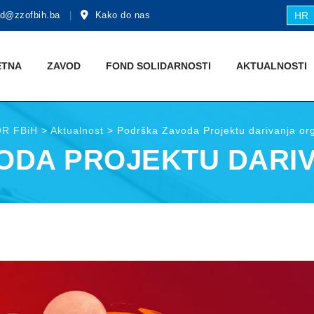
d@zzofbih.ba
Kako do nas
HR
ETNA
ZAVOD
FOND SOLIDARNOSTI
AKTUALNOSTI
R FBiH
>
Aktualnost
>
Podrška Zavoda Projektu darivanja or
ODA PROJEKTU DARI