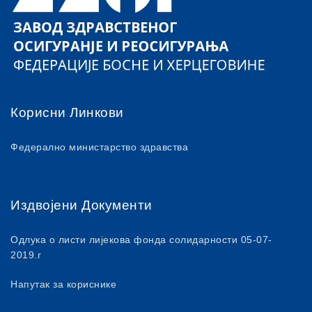
Корисни Линкови
Федерално министарство здравства
Издвојени Документи
Одлука о листи лијекова фонда солидарности 05-07-
2019.г
Напутак за кориснике