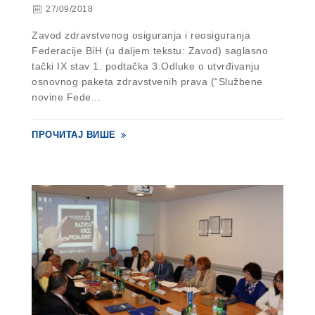
27/09/2018
Zavod zdravstvenog osiguranja i reosiguranja
Federacije BiH (u daljem tekstu: Zavod) saglasno
tački IX stav 1. podtačka 3.Odluke o utvrđivanju
osnovnog paketa zdravstvenih prava (“Službene
novine Fede...
ПРОЧИТАЈ ВИШЕ