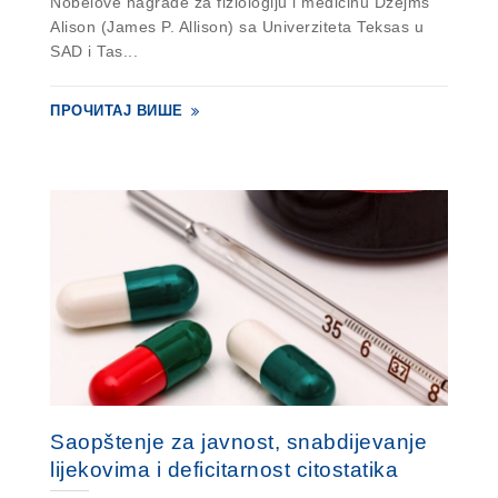
Nobelove nagrade za fiziologiju i medicinu Džejms
Alison (James P. Allison) sa Univerziteta Teksas u
SAD i Tas...
ПРОЧИТАЈ ВИШЕ
Saopštenje za javnost, snabdijevanje
lijekovima i deficitarnost citostatika