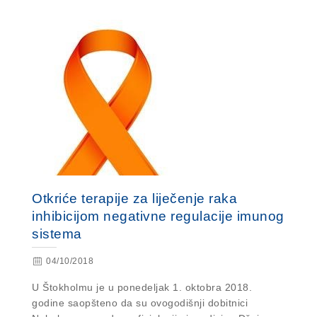
Otkriće terapije za liječenje raka
inhibicijom negativne regulacije imunog
sistema
04/10/2018
U Štokholmu je u ponedeljak 1. oktobra 2018.
godine saopšteno da su ovogodišnji dobitnici