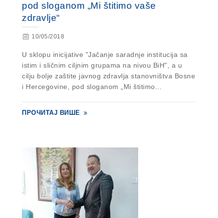
pod sloganom „Mi štitimo vaše
zdravlje“
10/05/2018
U sklopu inicijative "Jačanje saradnje institucija sa
istim i sličnim ciljnim grupama na nivou BiH", a u
cilju bolje zaštite javnog zdravlja stanovništva Bosne
i Hercegovine, pod sloganom „Mi štitimo...
ПРОЧИТАЈ ВИШЕ