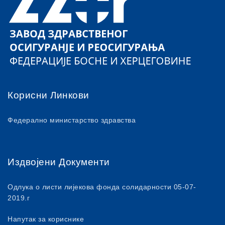
Корисни Линкови
Федерално министарство здравства
Издвојени Документи
Одлука о листи лијекова фонда солидарности 05-07-
2019.г
Напутак за кориснике