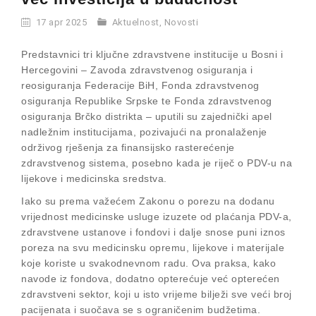
17 apr 2025
Aktuelnost
,
Novosti
Predstavnici tri ključne zdravstvene institucije u Bosni i
Hercegovini – Zavoda zdravstvenog osiguranja i
reosiguranja Federacije BiH, Fonda zdravstvenog
osiguranja Republike Srpske te Fonda zdravstvenog
osiguranja Brčko distrikta – uputili su zajednički apel
nadležnim institucijama, pozivajući na pronalaženje
održivog rješenja za finansijsko rasterećenje
zdravstvenog sistema, posebno kada je riječ o PDV-u na
lijekove i medicinska sredstva.
Iako su prema važećem Zakonu o porezu na dodanu
vrijednost medicinske usluge izuzete od plaćanja PDV-a,
zdravstvene ustanove i fondovi i dalje snose puni iznos
poreza na svu medicinsku opremu, lijekove i materijale
koje koriste u svakodnevnom radu. Ova praksa, kako
navode iz fondova, dodatno opterećuje već opterećen
zdravstveni sektor, koji u isto vrijeme bilježi sve veći broj
pacijenata i suočava se s ograničenim budžetima.