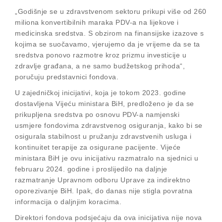
„Godišnje se u zdravstvenom sektoru prikupi više od 260
miliona konvertibilnih maraka PDV-a na lijekove i
medicinska sredstva. S obzirom na finansijske izazove s
kojima se suočavamo, vjerujemo da je vrijeme da se ta
sredstva ponovo razmotre kroz prizmu investicije u
zdravlje građana, a ne samo budžetskog prihoda“,
poručuju predstavnici fondova.
U zajedničkoj inicijativi, koja je tokom 2023. godine
dostavljena Vijeću ministara BiH, predloženo je da se
prikupljena sredstva po osnovu PDV-a namjenski
usmjere fondovima zdravstvenog osiguranja, kako bi se
osigurala stabilnost u pružanju zdravstvenih usluga i
kontinuitet terapije za osigurane pacijente. Vijeće
ministara BiH je ovu inicijativu razmatralo na sjednici u
februaru 2024. godine i proslijedilo na daljnje
razmatranje Upravnom odboru Uprave za indirektno
oporezivanje BiH. Ipak, do danas nije stigla povratna
informacija o daljnjim koracima.
Direktori fondova podsjećaju da ova inicijativa nije nova