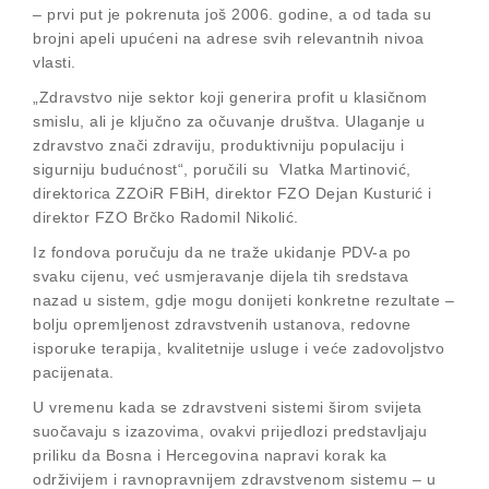
– prvi put je pokrenuta još 2006. godine, a od tada su
brojni apeli upućeni na adrese svih relevantnih nivoa
vlasti.
„Zdravstvo nije sektor koji generira profit u klasičnom
smislu, ali je ključno za očuvanje društva. Ulaganje u
zdravstvo znači zdraviju, produktivniju populaciju i
sigurniju budućnost“, poručili su Vlatka Martinović,
direktorica ZZOiR FBiH, direktor FZO Dejan Kusturić i
direktor FZO Brčko Radomil Nikolić.
Iz fondova poručuju da ne traže ukidanje PDV-a po
svaku cijenu, već usmjeravanje dijela tih sredstava
nazad u sistem, gdje mogu donijeti konkretne rezultate –
bolju opremljenost zdravstvenih ustanova, redovne
isporuke terapija, kvalitetnije usluge i veće zadovoljstvo
pacijenata.
U vremenu kada se zdravstveni sistemi širom svijeta
suočavaju s izazovima, ovakvi prijedlozi predstavljaju
priliku da Bosna i Hercegovina napravi korak ka
održivijem i ravnopravnijem zdravstvenom sistemu – u