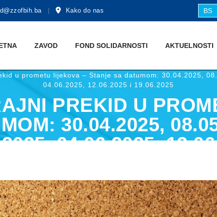
d@zzofbih.ba
Kako do nas
BS
ETNA
ZAVOD
FOND SOLIDARNOSTI
AKTUЕLNOSTI
rekid u prometu lijekova – Stanje sa datumom: 30.04.2025, 0
04.06.2025, 12.06.2025 i 19.06.2025
AJNI PREKID U PROM
M: 30.04.2025, 08.05.
.2025, 04.06.2025, 12.06