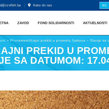
d@zzofbih.ba
Kako do nas
BS
ETNA
ZAVOD
FOND SOLIDARNOSTI
AKTUЕLNOSTI
nost
>
Privremeni/trajni prekid u prometu lijekova – Stanje s
AJNI PREKID U PROM
JE SA DATUMOM: 17.04