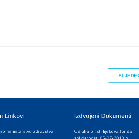
SLJEDE
i Linkovi
Izdvojeni Dokumenti
no ministarstvo zdravstva
Odluka o listi lijekova fonda
solidarnosti 05-07-2019.g