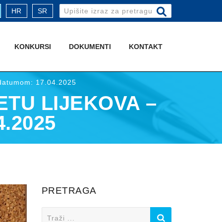
Search
HR
SR
for:
KONKURSI
DOKUMENTI
KONTAKT
a datumom: 17.04.2025
ETU LIJEKOVA –
.2025
PRETRAGA
Search