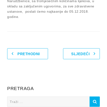
Narudžbenice, sa tromjesečnim količinama lijekova, u
skladu sa zaključenim ugovorima, za sve zdravstvene
ustanove, poslati ćemo najkasnije do 05.12.2018.
godine.
PRETHODNI
SLJEDEĆI
PRETRAGA
Search
for: