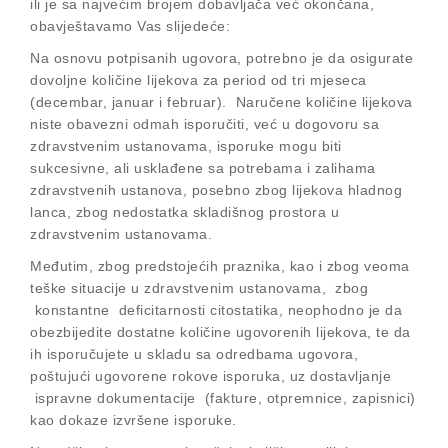
ili je sa najvećim brojem dobavljača već okončana,
obavještavamo Vas slijedeće:
Na osnovu potpisanih ugovora, potrebno je da osigurate
dovoljne količine lijekova za period od tri mjeseca
(decembar, januar i februar). Naručene količine lijekova
niste obavezni odmah isporučiti, već u dogovoru sa
zdravstvenim ustanovama, isporuke mogu biti
sukcesivne, ali usklađene sa potrebama i zalihama
zdravstvenih ustanova, posebno zbog lijekova hladnog
lanca, zbog nedostatka skladišnog prostora u
zdravstvenim ustanovama.
Međutim, zbog predstojećih praznika, kao i zbog veoma
teške situacije u zdravstvenim ustanovama, zbog
konstantne deficitarnosti citostatika, neophodno je da
obezbijedite dostatne količine ugovorenih lijekova, te da
ih isporučujete u skladu sa odredbama ugovora,
poštujući ugovorene rokove isporuka, uz dostavljanje
ispravne dokumentacije (fakture, otpremnice, zapisnici)
kao dokaze izvršene isporuke.