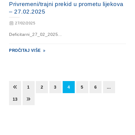
Privremeni/trajni prekid u prometu lijekova
– 27.02.2025
27/02/2025
Deficitarni_27_02_2025...
PROČITAJ VIŠE
1
2
3
4
5
6
…
13