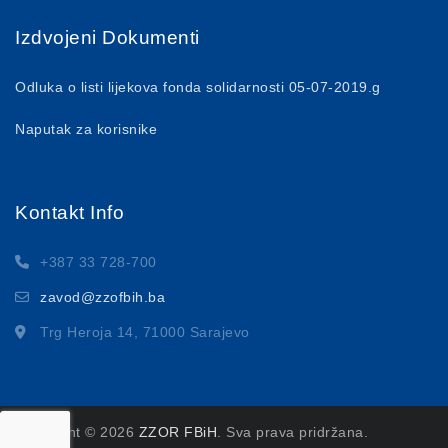
Izdvojeni Dokumenti
Odluka o listi lijekova fonda solidarnosti 05-07-2019.g
Naputak za korisnike
Kontakt Info
+387 33 728-700
zavod@zzofbih.ba
Trg Heroja 14, 71000 Sarajevo
Copyright © 2026
ZZOR FBiH
. Sva prava pridržana.