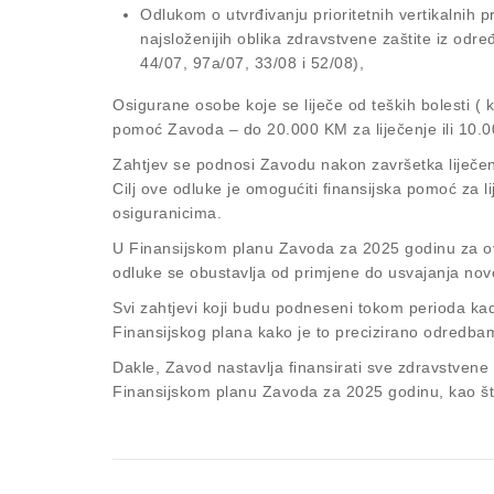
Odlukom o utvrđivanju prioritetnih vertikalnih p
najsloženijih oblika zdravstvene zaštite iz odre
44/07, 97a/07, 33/08 i 52/08),
Osigurane osobe koje se liječe od teških bolesti 
pomoć Zavoda – do 20.000 KM za liječenje ili 10.0
Zahtjev se podnosi Zavodu nakon završetka liječen
Cilj ove odluke je omogućiti finansijska pomoć za lij
osiguranicima.
U Finansijskom planu Zavoda za 2025 godinu za o
odluke se obustavlja od primjene do usvajanja no
Svi zahtjevi koji budu podneseni tokom perioda ka
Finansijskog plana kako je to precizirano odredba
Dakle, Zavod nastavlja finansirati sve zdravstvene
Finansijskom planu Zavoda za 2025 godinu, kao št