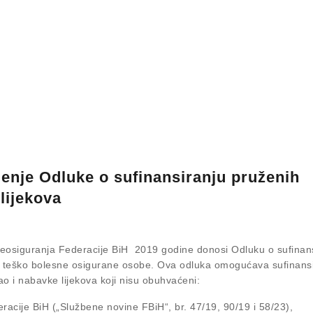
jenje Odluke o sufinansiranju pruženih
lijekova
eosiguranja Federacije BiH 2019 godine donosi Odluku o sufinan
za teško bolesne osigurane osobe. Ova odluka omogućava sufinans
kao i nabavke lijekova koji nisu obuhvaćeni:
eracije BiH („Službene novine FBiH“, br. 47/19, 90/19 i 58/23),