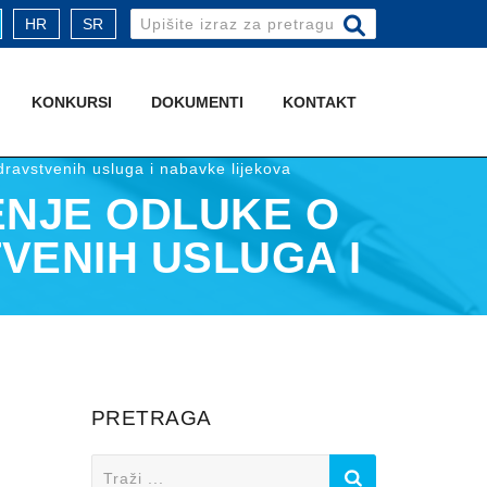
Search
HR
SR
for:
KONKURSI
DOKUMENTI
KONTAKT
dravstvenih usluga i nabavke lijekova
ENJE ODLUKE O
VENIH USLUGA I
PRETRAGA
Search