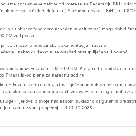
rograma zdravstvene zaštite od interesa za Federaciju BiH i priorit
đenih specijalističkih djelatnosti („Službene novine FBiH“, br. 08/05
( koje nisu obuhvaćene gore navedenim odlukama) mogu dobiti fina
00 KM za lijekove.
ja, uz priloženu medicinsku dokumentaciju i račune.
ečenje i nabavku lijekova, te olakšati pristup liječenju i pomoći
vu namjenu izdvojeno je 500.000 KM. Kada se ta sredstva potroš
vog Finansijskog plana za narednu godinu.
da sredstva nisu dostupna, bit će riješeni odmah po usvajanju nov
ma Odluke sufinansiranju pruženih zdravstvenih usluga i nabavke l
 usluge i lijekove iz svoje nadležnosti sukladno osiguranim sredst
o je naveo u svom priopćenju od 27.10.2025.