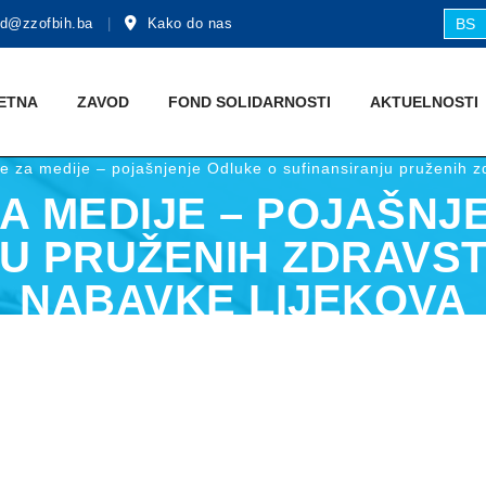
d@zzofbih.ba
Kako do nas
BS
ETNA
ZAVOD
FOND SOLIDARNOSTI
AKTUЕLNOSTI
e za medije – pojašnjenje Odluke o sufinansiranju pruženih z
A MEDIJE – POJAŠNJ
U PRUŽENIH ZDRAVST
NABAVKE LIJEKOVA