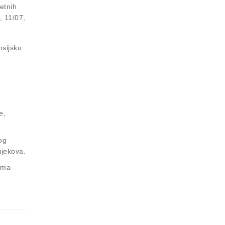
etnih
, 11/07,
nsijsku
e,
og
ijekova.
vima