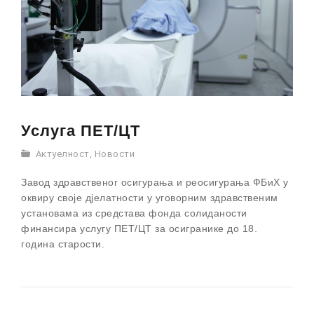
Услуга ПЕТ/ЦТ
Актуелност
,
Новости
Завод здравственог осигурања и реосигурања ФБиХ у
оквиру своје
д‌јелатности
у уговорним здравственим
установама
из
средстава фонда солиданости
финансира услугу ПЕТ/ЦТ за осигранике до 18.
година старости.