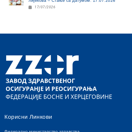
лијекова – Стање са датумом: 17.07.2026
17/07/2026
Корисни Линкови
Федерално министарство здравства