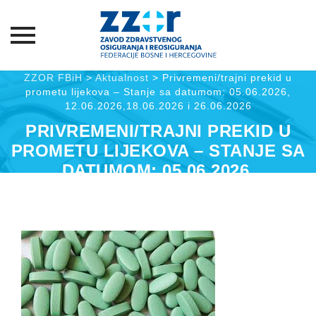
Skip
ZZOR FBiH
>
Aktualnost
>
Privremeni/trajni prekid u
prometu lijekova – Stanje sa datumom: 05.06.2026,
to
12.06.2026,18.06.2026 i 26.06.2026
content
PRIVREMENI/TRAJNI PREKID U
PROMETU LIJEKOVA – STANJE SA
DATUMOM: 05.06.2026,
12.06.2026,18.06.2026 I 26.06.2026