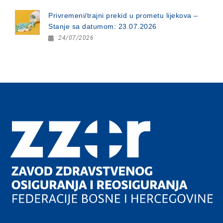
Privremeni/trajni prekid u prometu lijekova –
Stanje sa datumom: 23.07.2026
24/07/2026