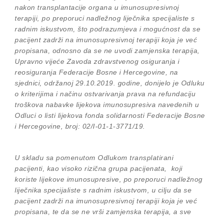
nakon transplantacije organa u imunosupresivnoj
terapiji, po preporuci nadležnog liječnika specijaliste s
radnim iskustvom, što podrazumjeva i mogućnost da se
pacijent zadrži na imunosupresivnoj terapiji koja je već
propisana, odnosno da se ne uvodi zamjenska terapija,
Upravno vijeće Zavoda zdravstvenog osiguranja i
reosiguranja Federacije Bosne i Hercegovine, na
sjednici, održanoj 29.10.2019. godine, donijelo je Odluku
o kriterijima i načinu ostvarivanja prava na refundaciju
troškova nabavke lijekova imunosupresiva navedenih u
Odluci o listi lijekova fonda solidarnosti Federacije Bosne
i Hercegovine, broj: 02/I-01-1-3771/19.
U skladu sa pomenutom Odlukom transplatirani
pacijenti, kao visoko rizična grupa pacijenata, koji
koriste lijekove imunosupresive, po preporuci nadležnog
liječnika specijaliste s radnim iskustvom, u cilju da se
pacijent zadrži na imunosupresivnoj terapiji koja je već
propisana, te da se ne vrši zamjenska terapija, a sve