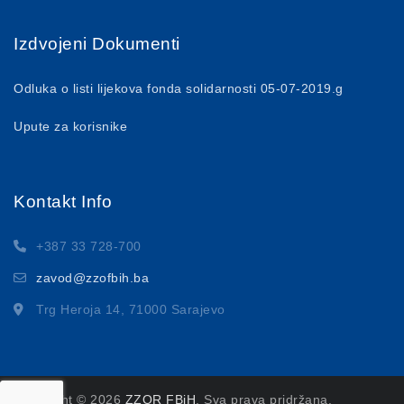
Izdvojeni Dokumenti
Odluka o listi lijekova fonda solidarnosti 05-07-2019.g
Upute za korisnike
Kontakt Info
+387 33 728-700
zavod@zzofbih.ba
Trg Heroja 14, 71000 Sarajevo
Copyright © 2026
ZZOR FBiH
. Sva prava pridržana.