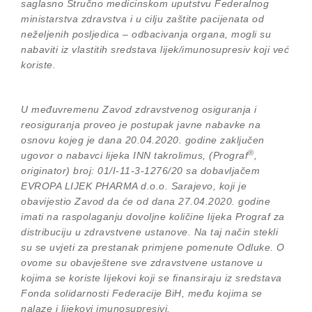
saglasno Stručno medicinskom uputstvu Federalnog
ministarstva zdravstva i u cilju zaštite pacijenata od
neželjenih posljedica – odbacivanja organa, mogli su
nabaviti iz vlastitih sredstava lijek/imunosupresiv koji već
koriste.
U međuvremenu Zavod zdravstvenog osiguranja i
reosiguranja proveo je postupak javne nabavke na
osnovu kojeg je dana 20.04.2020. godine zaključen
®
ugovor o nabavci lijeka INN takrolimus, (Prograf
,
originator) broj: 01/I-11-3-1276/20 sa dobavljačem
EVROPA LIJEK PHARMA d.o.o. Sarajevo, koji je
obavijestio Zavod da će od dana 27.04.2020. godine
imati na raspolaganju dovoljne količine lijeka Prograf za
distribuciju u zdravstvene ustanove. Na taj način stekli
su se uvjeti za prestanak primjene pomenute Odluke. O
ovome su obavještene sve zdravstvene ustanove u
kojima se koriste lijekovi koji se finansiraju iz sredstava
Fonda solidarnosti Federacije BiH, među kojima se
nalaze i lijekovi imunosupresivi.