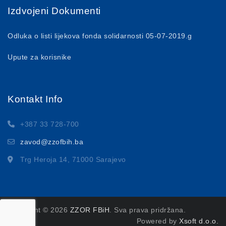
Izdvojeni Dokumenti
Odluka o listi lijekova fonda solidarnosti 05-07-2019.g
Upute za korisnike
Kontakt Info
+387 33 728-700
zavod@zzofbih.ba
Trg Heroja 14, 71000 Sarajevo
Copyright © 2026
ZZOR FBiH
. Sva prava pridržana.
Powered by
Xsoft d.o.o.