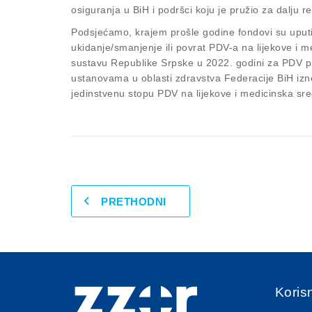
osiguranja u BiH i podršci koju je pružio za dalju rea
Podsjećamo, krajem prošle godine fondovi su uputili
ukidanje/smanjenje ili povrat PDV-a na lijekove i 
sustavu Republike Srpske u 2022. godini za PDV p
ustanovama u oblasti zdravstva Federacije BiH iznos
jedinstvenu stopu PDV na lijekove i medicinska sred
PRETHODNI
Korisn