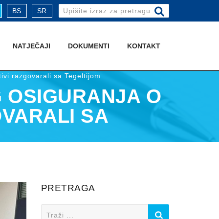
Search
BS
SR
for:
NATJEČAJI
DOKUMENTI
KONTAKT
ivi razgovarali sa Tegeltijom
 OSIGURANJA O
OVARALI SA
PRETRAGA
Search