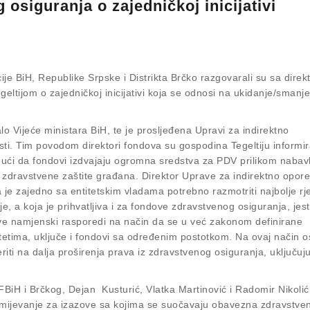
osiguranja o zajedničkoj inicijativi
je BiH, Republike Srpske i Distrikta Brčko razgovarali su sa dire
tijom o zajedničkoj inicijativi koja se odnosi na ukidanje/smanjen
o Vijeće ministara BiH, te je prosljeđena Upravi za indirektno
ti. Tim povodom direktori fondova su gospodina Tegeltiju informira
udući da fondovi izdvajaju ogromna sredstva za PDV prilikom nabav
e zdravstvene zaštite građana. Direktor Uprave za indirektno opore
a je zajedno sa entitetskim vladama potrebno razmotriti najbolje rj
e, a koja je prihvatljiva i za fondove zdravstvenog osiguranja, jes
ove namjenski rasporedi na način da se u već zakonom definirane
tetima, uključe i fondovi sa određenim postotkom. Na ovaj način o
riti na dalja proširenja prava iz zdravstvenog osiguranja, uključuju
FBiH i Brčkog, Dejan Kusturić, Vlatka Martinović i Radomir Nikolić
azumijevanje za izazove sa kojima se suočavaju obavezna zdravstve