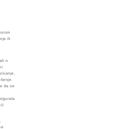
ktorom
je ili
li o
ki
zivanje,
ešenje.
te da se
sigurala
ći
,
na