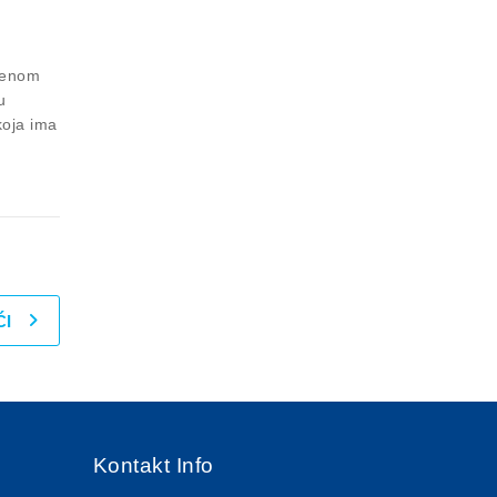
tvenom
u
koja ima
ĆI
Kontakt Info