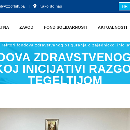
d@zzofbih.ba
Kako do nas
HR
ETNA
ZAVOD
FOND SOLIDARNOSTI
AKTUALNOSTI
irektori fondova zdravstvenog osiguranja o zajedničkoj inicijat
NDOVA ZDRAVSTVENOG
OJ INICIJATIVI RAZG
TEGELTIJOM