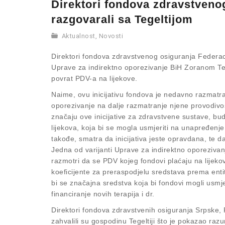
Direktori fondova zdravstvenog 
razgovarali sa Tegeltijom
Aktualnost
,
Novosti
Direktori fondova zdravstvenog osiguranja Federaci
Uprave za indirektno oporezivanje BiH Zoranom Tegel
povrat PDV-a na lijekove.
Naime, ovu inicijativu fondova je nedavno razmatral
oporezivanje na dalje razmatranje njene provodivos
značaju ove inicijative za zdravstvene sustave, b
lijekova, koja bi se mogla usmjeriti na unapređenj
takođe, smatra da inicijativa jeste opravdana, te d
Jedna od varijanti Uprave za indirektno oporezivanj
razmotri da se PDV kojeg fondovi plaćaju na lijek
koeficijente za preraspodjelu sredstava prema enti
bi se značajna sredstva koja bi fondovi mogli usmje
financiranje novih terapija i dr.
Direktori fondova zdravstvenih osiguranja Srpske, 
zahvalili su gospodinu Tegeltiji što je pokazao r