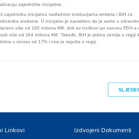
lizaciju zajedničke inicijative.
 zajedničku inicijativu nadležnim institucijama entiteta i BiH za
medicinska sredstva. U inicijativi je navedeno da je samo u zdravs
laćeno više od 100 miliona KM, dok su troškovi po osnovu PDV-a 
ili više od 164 miliona KM. Takođe, BiH je jedina zemlja u regiji 
stva u iznosu od 17% i ona je najviša u regiji.
SLJEDE
i Linkovi
Izdvojeni Dokumenti