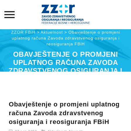
Skip
ZZOR FBiH
>
Aktuelnost
>
Obavještenje o promjeni
uplatnog računa Zavoda zdravstvenog osiguranja i
to
reosiguranja FBiH
content
OBAVJEŠTENJE O PROMJENI
UPLATNOG RAČUNA ZAVODA
ZDRAVSTVENOG OSIGURANJA I
REOSIGURANJA FBIH
Obavještenje o promjeni uplatnog
računa Zavoda zdravstvenog
osiguranja i reosiguranja FBiH