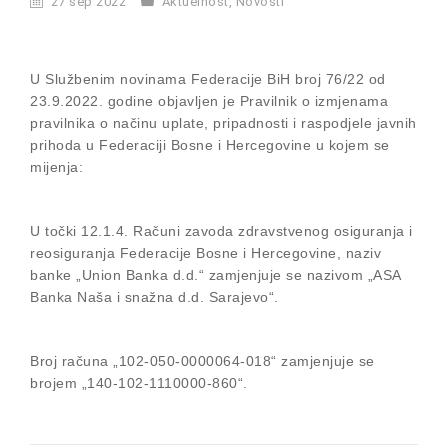
27 sep 2022
Aktuelnost
,
Novosti
U Službenim novinama Federacije BiH broj 76/22 od
23.9.2022. godine objavljen je Pravilnik o izmjenama
pravilnika o načinu uplate, pripadnosti i raspodjele javnih
prihoda u Federaciji Bosne i Hercegovine u kojem se
mijenja:
U točki 12.1.4. Računi zavoda zdravstvenog osiguranja i
reosiguranja Federacije Bosne i Hercegovine, naziv
banke „Union Banka d.d.“ zamjenjuje se nazivom „ASA
Banka Naša i snažna d.d. Sarajevo“.
Broj računa „102-050-0000064-018“ zamjenjuje se
brojem „140-102-1110000-860“.