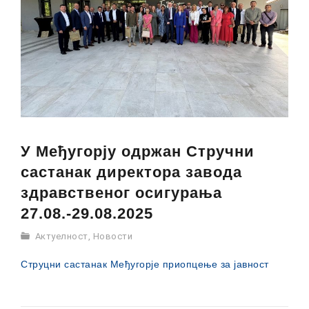
У Међугорју одржан Стручни
састанак директора завода
здравственог осигурања
27.08.-29.08.2025
Актуелност
,
Новости
Струцни састанак Међугорје приопцење за јавност