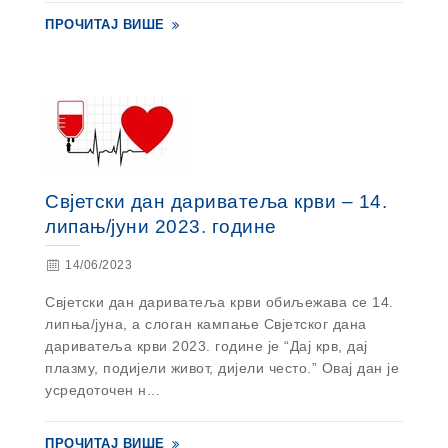
ПРОЧИТАЈ ВИШЕ
Свјетски дан дариватеља крви – 14.
липањ/јуни 2023. године
14/06/2023
Свјетски дан дариватеља крви обиљежава се 14.
липња/јуна, а слоган кампање Свјетског дана
дариватеља крви 2023. године је “Дај крв, дај
плазму, подијели живот, дијели често.” Овај дан је
усредоточен н...
ПРОЧИТАЈ ВИШЕ