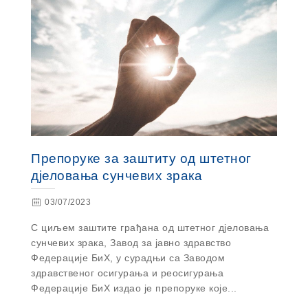
Препоруке за заштиту од штетног
д‌јеловања сунчевих зрака
03/07/2023
С циљем заштите грађана од штетног д‌јеловања
сунчевих зрака, Завод за јавно здравство
Федерације БиХ, у сурадњи са Заводом
здравственог осигурања и реосигурања
Федерације БиХ издао је препоруке које...