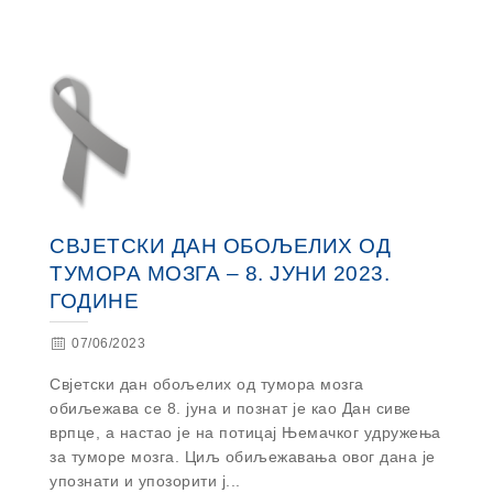
СВЈЕТСКИ ДАН ОБОЉЕЛИХ ОД
ТУМОРА МОЗГА – 8. ЈУНИ 2023.
ГОДИНЕ
07/06/2023
Свјетски дан обољелих од тумора мозга
обиљежава се 8. јуна и познат је као Дан сиве
врпце, а настао је на потицај Њемачког удружења
за туморе мозга. Циљ обиљежавања овог дана је
упознати и упозорити ј...