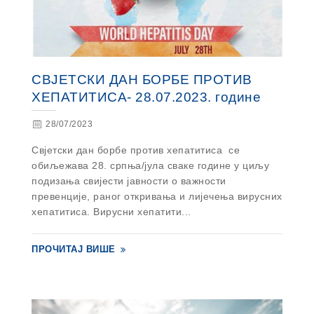
СВЈЕТСКИ ДАН БОРБЕ ПРОТИВ
ХЕПАТИТИСА- 28.07.2023. године
28/07/2023
Свјетски дан борбе против хепатитиса се
обиљежава 28. српња/јула сваке године у циљу
подизања свијести јавности о важности
превенције, раног откривања и лијечења вирусних
хепатитиса. Вирусни хепатити...
ПРОЧИТАЈ ВИШЕ