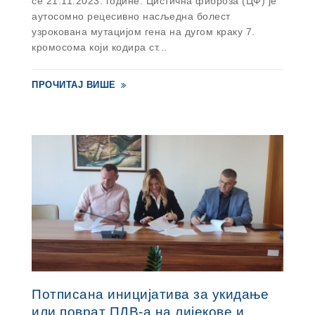
се 21.11.2023. године. Цистична фиброза (ЦФ) је
аутосомно рецесивно насљедна болест
узрокована мутацијом гена на дугом краку 7.
кромосома који кодира ст...
ПРОЧИТАЈ ВИШЕ
Потписана иницијатива за укидање
или поврат ПДВ-а на лијекове и