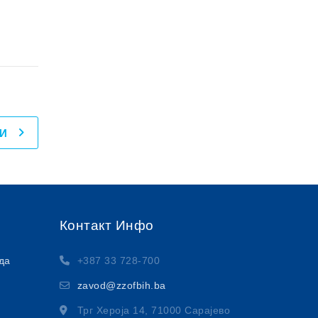
И
Контакт Инфо
да
+387 33 728-700
zavod@zzofbih.ba
Трг Хероја 14, 71000 Сарајево