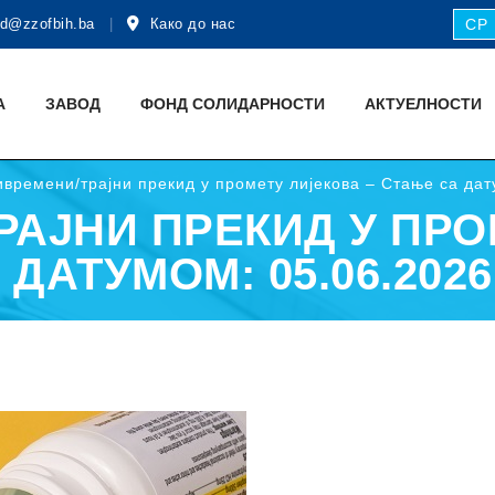
d@zzofbih.ba
Како до нас
СР
А
ЗАВОД
ФОНД СОЛИДАРНОСТИ
АКТУЕЛНОСТИ
времени/трајни прекид у промету лијекова – Стање са дат
РАЈНИ ПРЕКИД У ПРО
ДАТУМОМ: 05.06.2026 