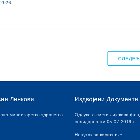
6.2026
СЛЕДЕЋ
сни Линкови
Издвојени Документи
лно министарство здравства
Одлука о листи лијекова фон
солидарности 05-07-2019.г
Напутак за кориснике