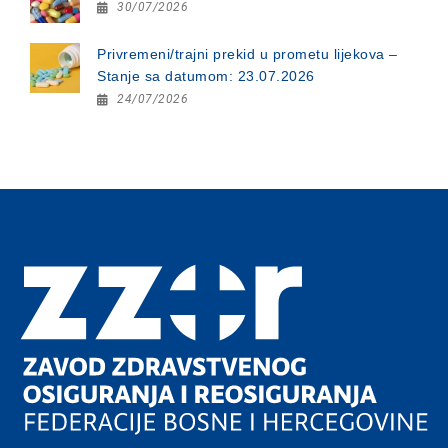
30/07/2026
Privremeni/trajni prekid u prometu lijekova –
Stanje sa datumom: 23.07.2026
24/07/2026