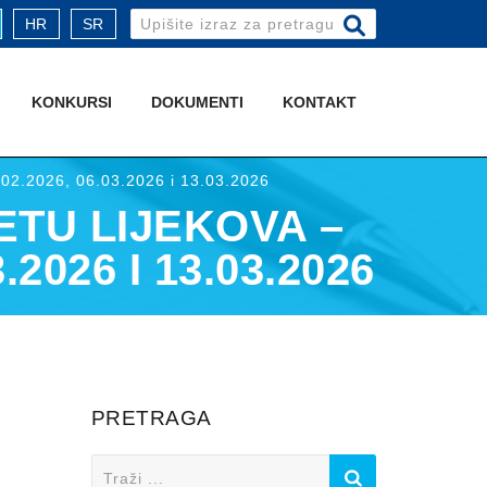
Search
HR
SR
for:
KONKURSI
DOKUMENTI
KONTAKT
7.02.2026, 06.03.2026 i 13.03.2026
ETU LIJEKOVA –
2026 I 13.03.2026
PRETRAGA
Search