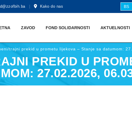
d@zzofbih.ba
Kako do nas
BS
ETNA
ZAVOD
FOND SOLIDARNOSTI
AKTUЕLNOSTI
meni/trajni prekid u prometu lijekova – Stanje sa datumom: 2
AJNI PREKID U PROM
M: 27.02.2026, 06.03.