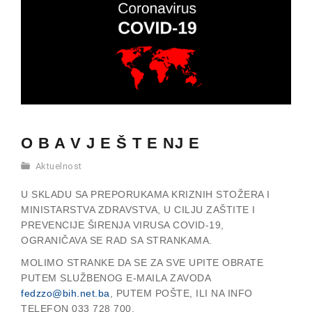
O B A V J E Š T E NJ E
Aktuelnost
U SKLADU SA PREPORUKAMA KRIZNIH STOŽERA I
MINISTARSTVA ZDRAVSTVA, U CILJU ZAŠTITE I
PREVENCIJE ŠIRENJA VIRUSA COVID-19,
OGRANIČAVA SE RAD SA STRANKAMA.
MOLIMO STRANKE DA SE ZA SVE UPITE OBRATE
PUTEM SLUŽBENOG E-MAILA ZAVODA
fedzzo@bih.net.ba
, PUTEM POŠTE, ILI NA INFO
TELEFON 033 728 700.