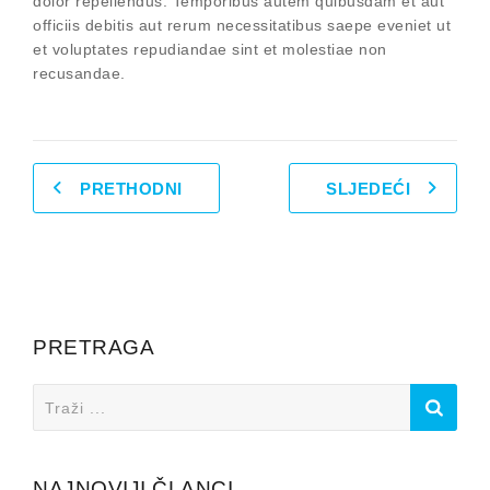
dolor repellendus. Temporibus autem quibusdam et aut
officiis debitis aut rerum necessitatibus saepe eveniet ut
et voluptates repudiandae sint et molestiae non
recusandae.
PRETHODNI
SLJEDEĆI
PRETRAGA
Search
for:
NAJNOVIJI ČLANCI