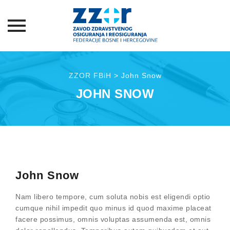
Skip
to
ZZOR FBiH
>
John Snow
content
JOHN SNOW
John Snow
Nam libero tempore, cum soluta nobis est eligendi optio
cumque nihil impedit quo minus id quod maxime placeat
facere possimus, omnis voluptas assumenda est, omnis