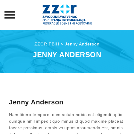
Skip
to
ZZOR FBiH
>
Jenny Anderson
content
JENNY ANDERSON
Jenny Anderson
Nam libero tempore, cum soluta nobis est eligendi optio
cumque nihil impedit quo minus id quod maxime placeat
facere possimus, omnis voluptas assumenda est, omnis