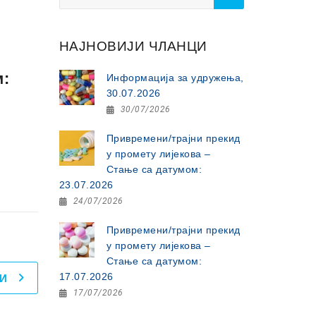
for:
НАЈНОВИЈИ ЧЛАНЦИ
м:
Информација за удружења,
30.07.2026
30/07/2026
Привремени/трајни прекид
у промету лијекова –
Стање са датумом:
23.07.2026
24/07/2026
Привремени/трајни прекид
у промету лијекова –
Стање са датумом:
17.07.2026
И
17/07/2026