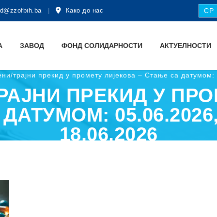
d@zzofbih.ba
Како до нас
СР
А
ЗАВОД
ФОНД СОЛИДАРНОСТИ
АКТУЕЛНОСТИ
ни/трајни прекид у промету лијекова – Стање са датумом: 
РАЈНИ ПРЕКИД У ПРО
ДАТУМОМ: 05.06.2026, 
18.06.2026