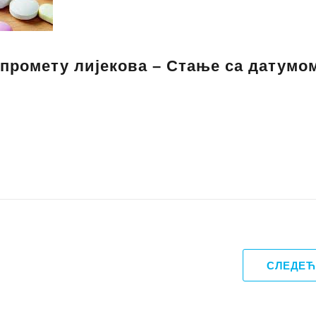
 промету лијекова – Стање са датумо
СЛЕДЕЋ