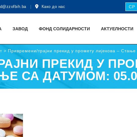
d@zzofbih.ba
Како до нас
СР
А
ЗАВОД
ФОНД СОЛИДАРНОСТИ
АКТУЕЛНОСТИ
т
>
Привремени/трајни прекид у промету лијекова – Стање 
РАЈНИ ПРЕКИД У ПРО
ЊЕ СА ДАТУМОМ: 05.0