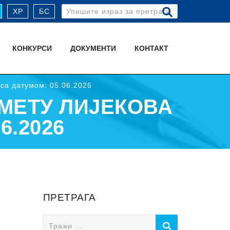
Search
ХР
БС
for:
КОНКУРСИ
ДОКУМЕНТИ
КОНТАКТ
са датумом: 05.06.2026
МЕТУ ЛИЈЕКОВА
6.2026
ПРЕТРАГА
Search