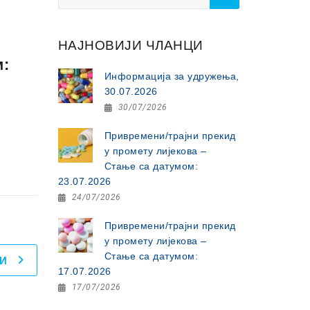
for:
НАЈНОВИЈИ ЧЛАНЦИ
м:
Информација за удружења,
30.07.2026
30/07/2026
Привремени/трајни прекид
у промету лијекова –
Стање са датумом:
23.07.2026
24/07/2026
Привремени/трајни прекид
у промету лијекова –
Стање са датумом:
И
17.07.2026
17/07/2026