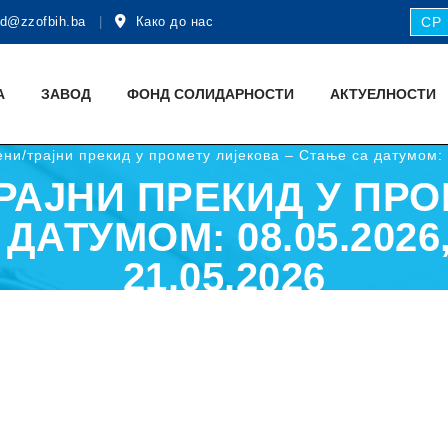
d@zzofbih.ba
Како до нас
СР
А
ЗАВОД
ФОНД СОЛИДАРНОСТИ
АКТУЕЛНОСТИ
ни/трајни прекид у промету лијекова – Стање са датумом: 
РАЈНИ ПРЕКИД У ПРО
ДАТУМОМ: 08.05.2026, 
21.05.2026