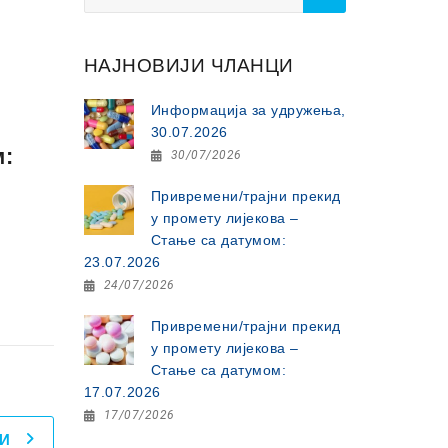
for:
НАЈНОВИЈИ ЧЛАНЦИ
Информација за удружења,
30.07.2026
м:
30/07/2026
Привремени/трајни прекид
у промету лијекова –
Стање са датумом:
23.07.2026
24/07/2026
Привремени/трајни прекид
у промету лијекова –
Стање са датумом:
17.07.2026
17/07/2026
И